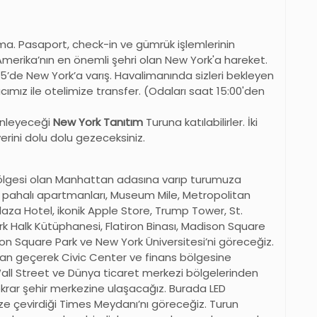
a. Pasaport, check-in ve gümrük işlemlerinin
Amerika’nın en önemli şehri olan New York'a hareket.
45’de New York’a varış. Havalimanında sizleri bekleyen
ımız ile otelimize transfer. (Odaları saat 15:00'den
enleyeceği
New York Tanıtım
Turuna katılabilirler. İki
rini dolu dolu gezeceksiniz.
bölgesi olan Manhattan adasına varıp turumuza
en pahalı apartmanları, Museum Mile, Metropolitan
aza Hotel, ikonik Apple Store, Trump Tower, St.
rk Halk Kütüphanesi, Flatiron Binası, Madison Square
n Square Park ve New York Üniversitesi’ni göreceğiz.
an geçerek Civic Center ve finans bölgesine
all Street ve Dünya ticaret merkezi bölgelerinden
krar şehir merkezine ulaşacağız. Burada LED
üze çevirdiği Times Meydanı’nı göreceğiz. Turun