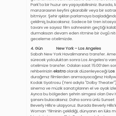
Park'ta bir huzur anı yaşayabilirsiniz. Bura
manzarasının keyfini çıkarabilir veya bir satra
bitmiyor. Şehir ışıkları parlamaya başladığın
çekilmiş̧ bulacaksınız. Sadece bir tren ista
tavanı ve sayısız film sahnesinin geçtiği kalab
durmaksızın devam eden ritmine bir övgü̈ nite
geceleme otelimizde.
4. Gün New York – Los Angeles
Sabah New York Havalimanına transfer. Amerik
sürecek yolculuktan sonra Los Angeles
’
a varı
otelimize transfer. Odaları saat 15:00’den son
rehberinizin
ekstra
olarak düzenleyeceği
Los
durağımız filmlerden anımsayacağınız Hollywo
Kodak tiyatrosu (Yeni adıyla "Dolby Theater"), 
sinema ve müzik sanatçılarının el ve ayak izle
Ayrıca bu bölgeden şehrin simgesi olan Dev Ha
şansını bulacaksınız. Daha sonra ünlü Sunset
Beverly Hills
’
e ulaşıyoruz. Burada Beverly Hills
’
Woman
’’
filminin çekildiği, dünyanın en lüks