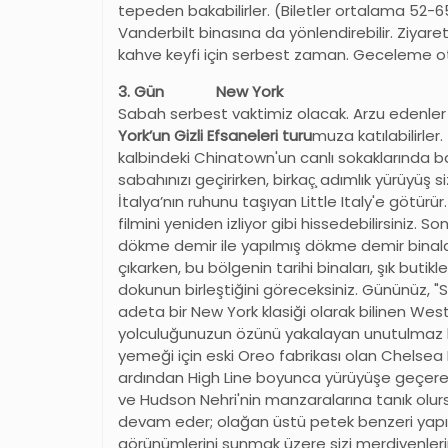
tepeden bakabilirler. (Biletler ortalama 52-6
Vanderbilt binasına da yönlendirebilir. Ziya
kahve keyfi için serbest zaman. Geceleme o
3. Gün New York
Sabah serbest vaktimiz olacak. Arzu edenler 
York’un Gizli Efsaneleri turu
muza katılabilirle
kalbindeki Chinatown'un canlı sokaklarında b
sabahınızı geçirirken, birkaç̧ adımlık yürüyüş
İtalya’nın ruhunu taşıyan Little Italy'e götürü
filmini yeniden izliyor gibi hissedebilirsiniz.
dökme demir ile yapılmış dökme demir binalar
çıkarken, bu bölgenin tarihi binaları, şık butikl
dokunun birleştiğini göreceksiniz. Gününüz, "S
adeta bir New York klasiği olarak bilinen Wes
yolculuğunuzun özünü yakalayan unutulmaz bi
yemeği için eski Oreo fabrikası olan Chelsea 
ardından High Line boyunca yürüyüşe geçerek 
ve Hudson Nehri'nin manzaralarına tanık olur
devam eder; olağan üstü petek benzeri yapı
görünümlerini sunmak üzere sizi merdivenler