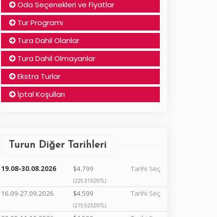
Oda Seçenekleri ve Fiyatlar
Tur Programı
Tura Dahil Olanlar
Tura Dahil Olmayanlar
Ekstra Turlar
İptal Koşulları
Turun Diğer Tarihleri
19.08-30.08.2026
$4.799
Tarihi Seç
(225.313,05TL)
16.09-27.09.2026
$4.599
Tarihi Seç
(215.923,05TL)