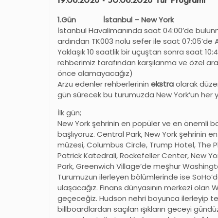
19.08.2026 - 30.08.2026 Tur Programı
1.Gün İstanbul – New York
İstanbul Havalimanında saat 04:00’de bulunm
ardından TK003 nolu sefer ile saat 07:05’de 
Yaklaşık 10 saatlik bir uçuştan sonra saat 10:
rehberimiz tarafından karşılanma ve özel arac
önce alamayacağız)
Arzu edenler rehberlerinin
ekstra
olarak düz
gün sürecek bu turumuzda New York’un her ye
İlk gün;
New York şehrinin en popüler ve en önemli 
başlıyoruz. Central Park, New York şehrinin 
müzesi, Columbus Circle, Trump Hotel, The Pl
Patrick Katedrali, Rockefeller Center, New Yo
Park, Greenwich Village’de meşhur Washingto
Turumuzun ilerleyen bölümlerinde ise SoHo’d
ulaşacağız. Finans dünyasının merkezi olan W
geçeceğiz. Hudson nehri boyunca ilerleyip te
billboardlardan saçılan ışıkların geceyi günd