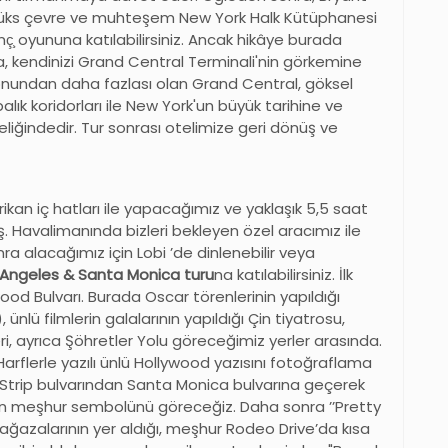
da, lüks çevre ve muhteşem New York Halk Kütüphanesi
nç̧ oyununa katılabilirsiniz. Ancak hikâye burada
da, kendinizi Grand Central Terminali'nin görkemine
syonundan daha fazlası olan Grand Central, göksel
alık koridorları ile New York'un büyük tarihine ve
liğindedir. Tur sonrası otelimize geri dönüş ve
an iç hatları ile yapacağımız ve yaklaşık 5,5 saat
ş. Havalimanında bizleri bekleyen özel aracımız ile
ra alacağımız için Lobi ’de dinlenebilir veya
 Angeles & Santa Monica turu
na katılabilirsiniz. İlk
od Bulvarı. Burada Oscar törenlerinin yapıldığı
ünlü filmlerin galalarının yapıldığı Çin tiyatrosu,
ri, ayrıca Şöhretler Yolu göreceğimiz yerler arasında.
rflerle yazılı ünlü Hollywood yazısını fotoğraflama
 Strip bulvarından Santa Monica bulvarına geçerek
in meşhur sembolünü göreceğiz. Daha sonra
’’
Pretty
 mağazalarının yer aldığı, meşhur Rodeo Drive
’
da kısa