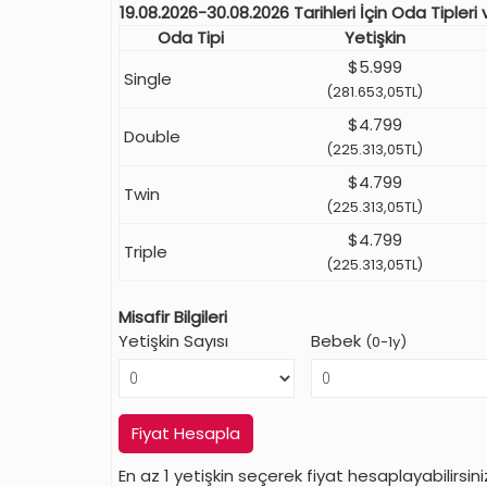
19.08.2026-30.08.2026 Tarihleri İçin Oda Tipleri v
Oda Tipi
Yetişkin
$5.999
Single
(281.653,05TL)
$4.799
Double
(225.313,05TL)
$4.799
Twin
(225.313,05TL)
$4.799
Triple
(225.313,05TL)
Misafir Bilgileri
Yetişkin Sayısı
Bebek
(0-1y)
Fiyat Hesapla
En az 1 yetişkin seçerek fiyat hesaplayabilirsini