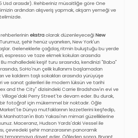
5 Usd arasıdır). Rehberiniz müsaitliğe göre One
retimizin ardından alışveriş yapmak, akşam yemeği ve
telimizde.
rehberlerinin
ekstra
olarak düzenleyeceği
New
r. Turumuz, şehir henüz uyanırken, New York'un
aşlar. Geleneklerle çağdaş̧ ritmin buluştuğu bu yerde
 sizi, espresso ve taze ekmek kokuları arasında
r. Bu mahalledeki keşif turu sırasında, kendinizi "Baba"
 Sonrasında, SoHo'nun çelik kullanımı başlamadan
ı ve kaldırım taşlı sokakları arasında yürüyüşe
eri ve sanat galerileri ile modern lüksün ve tarihi
ex and the City" dizisindeki Carrie Bradshaw'ın evi ve
t Village'daki Perry Street'te devam eder. Bu durak,
r fotoğraf için mükemmel bir noktadır. Öğle
Market'te Dünya mutfaklarının lezzetlerini keşfedip,
Manhattan'ın Batı Yakası'nın mimari güzelliklerine
sunuz. Maceranız, Hudson Yards'daki Vessel ile
sı, çevredeki şehir manzarasının panoramik
ini tırmanmaya davet eder. Öğleden sonra, Bryant