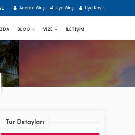
Acente Giriş
Üye Giriş
Üye Kayıt
YE
IZDA
BLOG
VİZE
İLETİŞİM
Tur Detayları