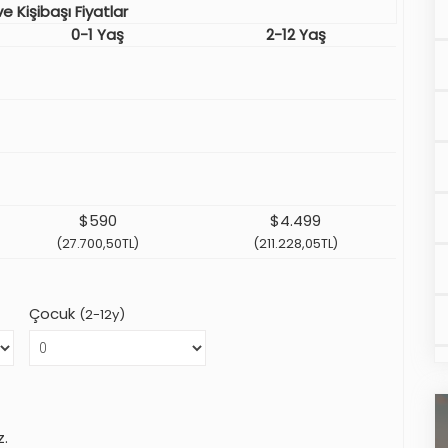
e Kişibaşı Fiyatlar
0-1 Yaş
2-12 Yaş
$590
$4.499
(27.700,50TL)
(211.228,05TL)
Çocuk
(2-12y)
z.