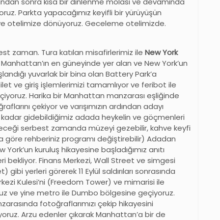
ından sonra kısa bir dinlenme molası ve devamında
oruz. Parkta yapacağımız keyifli bir yürüyüşün
ve otelimize dönüyoruz. Geceleme otelimizde.
st zaman. Tura katılan misafirlerimiz ile
New York
ile Manhattan’ın en güneyinde yer alan ve New York’un
landığı yuvarlak bir bina olan Battery Park’a
ilet ve giriş işlemlerimizi tamamlıyor ve feribot ile
 geçiyoruz. Harika bir Manhattan manzarası eşliğinde
raflarını çekiyor ve varışımızın ardından adayı
e kadar gidebildiğimiz adada heykelin ve göçmenleri
ereceği serbest zamanda müzeyi gezebilir, kahve keyfi
ına göre rehberiniz programı değiştirebilir) Adadan
w York’un kuruluş hikayesine başladığımız anıtı
ri bekliyor. Finans Merkezi, Wall Street ve simgesi
) gibi yerleri görerek 11 Eylül saldırıları sonrasında
erkezi Kulesi’ni (Freedom Tower) ve mimarisi ile
ruz ve yine metro ile Dumbo bölgesine geçiyoruz.
zarasında fotoğraflarımızı çekip hikayesini
yoruz. Arzu edenler çıkarak Manhattan’a bir de