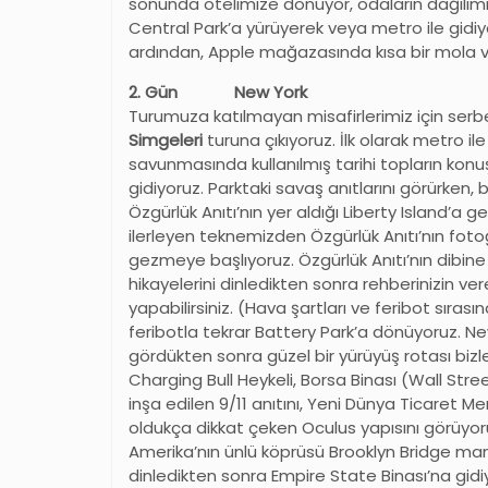
sonunda otelimize dönüyor, odaların dağılım
Central Park’a yürüyerek veya metro ile gidiy
ardından, Apple mağazasında kısa bir mola 
2. Gün New York
Turumuza katılmayan misafirlerimiz için serbe
Simgeleri
turuna çıkıyoruz. İlk olarak metro 
savunmasında kullanılmış tarihi topların konuş
gidiyoruz. Parktaki savaş anıtlarını görürken, b
Özgürlük Anıtı’nın yer aldığı Liberty Island’a
ilerleyen teknemizden Özgürlük Anıtı’nın fotoğ
gezmeye başlıyoruz. Özgürlük Anıtı’nın dibin
hikayelerini dinledikten sonra rehberinizin v
yapabilirsiniz. (Hava şartları ve feribot sıras
feribotla tekrar Battery Park’a dönüyoruz. Ne
gördükten sonra güzel bir yürüyüş rotası bizle
Charging Bull Heykeli, Borsa Binası (Wall Street
inşa edilen 9/11 anıtını, Yeni Dünya Ticaret M
oldukça dikkat çeken Oculus yapısını görüyo
Amerika’nın ünlü köprüsü Brooklyn Bridge man
dinledikten sonra Empire State Binası’na gidi