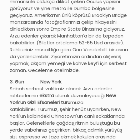
mimarisi ile oldukça dikkat çeken Oculus yapısını
görüyoruz ve yine metro ile Dumbo bölgesine
geçiyoruz. Amerika’nın ünlü köprüsü Brooklyn Bridge
manzarasında fotoğraflarımızı çekip hikayesini
dinledikten sonra Empire State Binası’na gidiyoruz.
Arzu edenler çıkarak Manhattan’a bir de tepeden
bakabilirler. (Biletler ortalama 52-65 Usd arasıdır).
Rehberiniz müsaitliğe göre One Vanderbilt binasına
da yönlendirebilir. Ziyaretimizin ardından alışveriş
yapmak, akşam yemeği ve kahve keyfi için serbest
zaman. Geceleme otelimizde.
3. Gün New York
Sabah serbest vaktimiz olacak. Arzu edenler
rehberlerinin
ekstra
olarak düzenleyeceği
New
York’un Gizli Efsaneleri turu
muza
katılabilirler. Turumuz, şehir henüz uyanırken, New
York'un kalbindeki Chinatown'un canlı sokaklarında
başlar. Geleneklerle çağdaş̧ ritmin buluştuğu bu
yerde sabahınızı geçirirken, birkaç̧ adımlık yürüyüş
sizi, espresso ve taze ekmek kokuları arasında