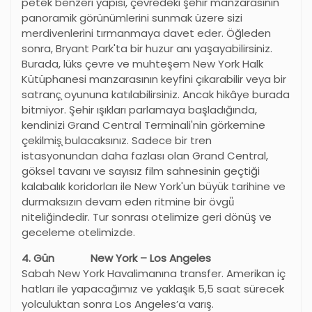
petek benzeri yapısı, çevredeki şehir manzarasının
panoramik görünümlerini sunmak üzere sizi
merdivenlerini tırmanmaya davet eder. Öğleden
sonra, Bryant Park'ta bir huzur anı yaşayabilirsiniz.
Burada, lüks çevre ve muhteşem New York Halk
Kütüphanesi manzarasının keyfini çıkarabilir veya bir
satranç̧ oyununa katılabilirsiniz. Ancak hikâye burada
bitmiyor. Şehir ışıkları parlamaya başladığında,
kendinizi Grand Central Terminali'nin görkemine
çekilmiş̧ bulacaksınız. Sadece bir tren
istasyonundan daha fazlası olan Grand Central,
göksel tavanı ve sayısız film sahnesinin geçtiği
kalabalık koridorları ile New York'un büyük tarihine ve
durmaksızın devam eden ritmine bir övgü̈
niteliğindedir. Tur sonrası otelimize geri dönüş ve
geceleme otelimizde.
4. Gün New York – Los Angeles
Sabah New York Havalimanına transfer. Amerikan iç
hatları ile yapacağımız ve yaklaşık 5,5 saat sürecek
yolculuktan sonra Los Angeles
’
a varış.