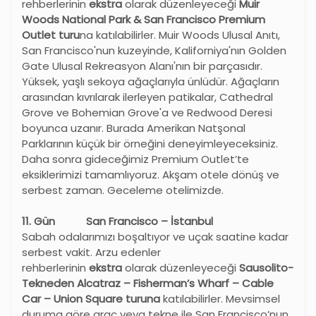
rehberlerinin
ekstra
olarak düzenleyeceği
Muir
Woods National Park & San Francisco Premium
Outlet turu
na katılabilirler. Muir Woods Ulusal Anıtı,
San Francisco'nun kuzeyinde, Kaliforniya'nın Golden
Gate Ulusal Rekreasyon Alanı'nın bir parçasıdır.
Yüksek, yaşlı sekoya ağaçlarıyla ünlüdür. Ağaçların
arasından kıvrılarak ilerleyen patikalar, Cathedral
Grove ve Bohemian Grove'a ve Redwood Deresi
boyunca uzanır. Burada Amerikan Natşonal
Parklarının küçük bir örneğini deneyimleyeceksiniz.
Daha sonra gideceğimiz Premium Outlet’te
eksiklerimizi tamamlıyoruz. Akşam otele dönüş ve
serbest zaman. Geceleme otelimizde.
11. G
ün San Francisco – İstanbul
Sabah odalarımızı boşaltıyor ve uçak saatine kadar
serbest vakit. Arzu edenler
rehberlerinin
ekstra
olarak düzenleyeceği
Sausolito-
Tekneden Alcatraz – Fisherman’s Wharf – Cable
Car – Union Square turuna
katılabilirler. Mevsimsel
duruma göre araç veya tekne ile San Francisco’nun