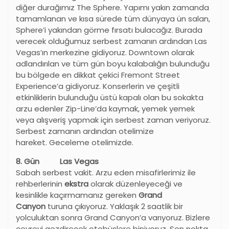
diğer durağımız The Sphere. Yapımı yakın zamanda
tamamlanan ve kısa sürede tüm dünyaya ün salan,
Sphere’i yakından görme fırsatı bulacağız. Burada
verecek olduğumuz serbest zamanın ardından Las
Vegas’ın merkezine gidiyoruz. Downtown olarak
adlandırılan ve tüm gün boyu kalabalığın bulunduğu
bu bölgede en dikkat çekici Fremont Street
Experience’a gidiyoruz. Konserlerin ve çeşitli
etkinliklerin bulunduğu üstü kapalı olan bu sokakta
arzu edenler Zip-Line’da kaymak, yemek yemek
veya alışveriş yapmak için serbest zaman veriyoruz.
Serbest zamanın ardından otelimize
hareket. Geceleme otelimizde.
8. G
ün
L
as
V
egas
Sabah serbest vakit. Arzu eden misafirlerimiz ile
rehberlerinin
ekstra
olarak düzenleyeceği ve
kesinlikle kaçırmamanız gereken
Grand
Canyon
turuna çıkıyoruz. Yaklaşık 2 saatlik bir
yolculuktan sonra Grand Canyon’a varıyoruz. Bizlere
çevreyi gezdirecek otobüslere biniyoruz. Son nokta