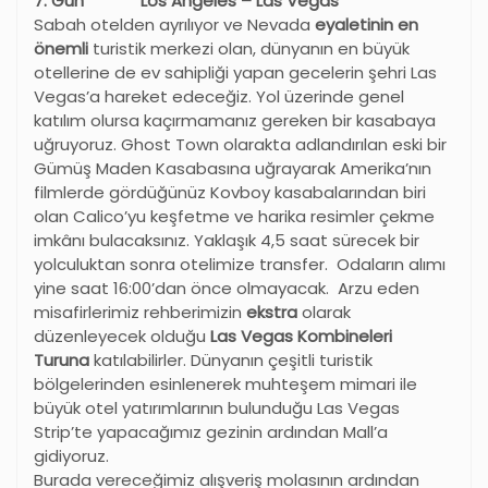
7.
G
ün Los Angeles – Las Vegas
Sabah otelden ayrılıyor ve Nevada
eyaletinin en
önemli
turistik merkezi olan, dünyanın en büyük
otellerine de ev sahipliği yapan gecelerin şehri Las
Vegas
’
a hareket edeceğiz. Yol üzerinde genel
katılım olursa kaçırmamanız gereken bir kasabaya
uğruyoruz. Ghost Town olarakta adlandırılan eski bir
Gümüş Maden Kasabasına uğrayarak Amerika’nın
filmlerde gördüğünüz Kovboy kasabalarından biri
olan Calico’yu keşfetme ve harika resimler çekme
imkânı bulacaksınız. Yaklaşık 4,5 saat sürecek bir
yolculuktan sonra otelimize transfer. Odaların alımı
yine saat 16:00’dan önce olmayacak. Arzu eden
misafirlerimiz rehberimizin
ekstra
olarak
düzenleyecek olduğu
Las Vegas Kombineleri
Turuna
katılabilirler. Dünyanın çeşitli turistik
bölgelerinden esinlenerek muhteşem mimari ile
büyük otel yatırımlarının bulunduğu Las Vegas
Strip’te yapacağımız gezinin ardından Mall’a
gidiyoruz.
Burada vereceğimiz alışveriş molasının ardından