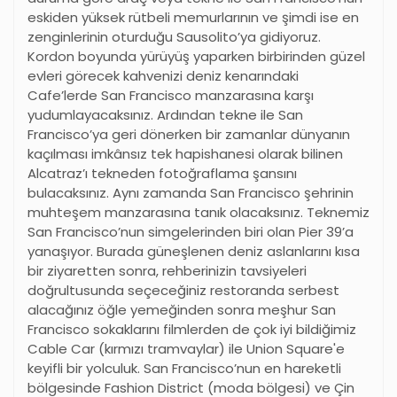
eskiden yüksek rütbeli memurlarının ve şimdi ise en
zenginlerinin oturduğu Sausolito’ya gidiyoruz.
Kordon boyunda yürüyüş yaparken birbirinden güzel
evleri görecek kahvenizi deniz kenarındaki
Cafe’lerde San Francisco manzarasına karşı
yudumlayacaksınız. Ardından tekne ile San
Francisco’ya geri dönerken bir zamanlar dünyanın
kaçılması imkânsız tek hapishanesi olarak bilinen
Alcatraz’ı tekneden fotoğraflama şansını
bulacaksınız. Aynı zamanda San Francisco şehrinin
muhteşem manzarasına tanık olacaksınız. Teknemiz
San Francisco’nun simgelerinden biri olan Pier 39’a
yanaşıyor. Burada güneşlenen deniz aslanlarını kısa
bir ziyaretten sonra, rehberinizin tavsiyeleri
doğrultusunda seçeceğiniz restoranda serbest
alacağınız öğle yemeğinden sonra meşhur San
Francisco sokaklarını filmlerden de çok iyi bildiğimiz
Cable Car (kırmızı tramvaylar) ile Union Square'e
keyifli bir yolculuk. San Francisco’nun en hareketli
bölgesinde Fashion District (moda bölgesi) ve Çin