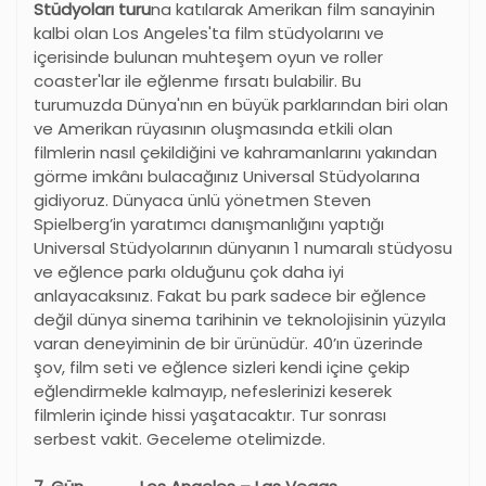
Stüdyoları turu
na katılarak Amerikan film sanayinin
kalbi olan Los Angeles'ta film stüdyolarını ve
içerisinde bulunan muhteşem oyun ve roller
coaster'lar ile eğlenme fırsatı bulabilir. Bu
turumuzda Dünya'nın en büyük parklarından biri olan
ve Amerikan rüyasının oluşmasında etkili olan
filmlerin nasıl çekildiğini ve kahramanlarını yakından
görme imkânı bulacağınız Universal Stüdyolarına
gidiyoruz. Dünyaca ünlü yönetmen Steven
Spielberg
’
in yaratımcı danışmanlığını yaptığı
Universal Stüdyolarının dünyanın 1 numaralı stüdyosu
ve eğlence parkı olduğunu çok daha iyi
anlayacaksınız. Fakat bu park sadece bir eğlence
değil dünya sinema tarihinin ve teknolojisinin yüzyıla
varan deneyiminin de bir ürünüdür. 40’ın üzerinde
şov, film seti ve eğlence sizleri kendi içine çekip
eğlendirmekle kalmayıp, nefeslerinizi keserek
filmlerin içinde hissi yaşatacaktır. Tur sonrası
serbest vakit. Geceleme otelimizde.