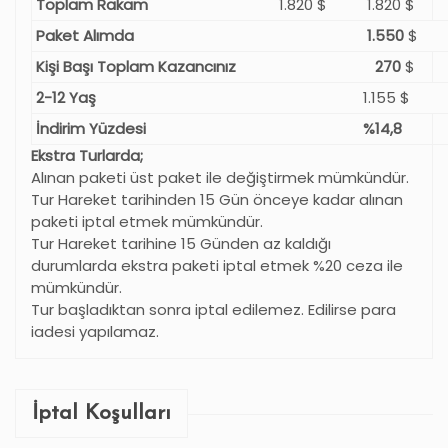
Toplam Rakam
1.820 $‎
1.820 $
Paket Alımda
1.550
$
Kişi Başı Toplam Kazancınız
270
$
2-12 Yaş
1.155 $
İndirim Yüzdesi
%14,8
Ekstra Turlarda;
Alınan paketi üst paket ile değiştirmek mümkündür.
Tur Hareket tarihinden 15 Gün önceye kadar alınan
paketi iptal etmek mümkündür.
Tur Hareket tarihine 15 Günden az kaldığı
durumlarda ekstra paketi iptal etmek %20 ceza ile
mümkündür.
Tur başladıktan sonra iptal edilemez. Edilirse para
iadesi yapılamaz.
İptal Koşulları