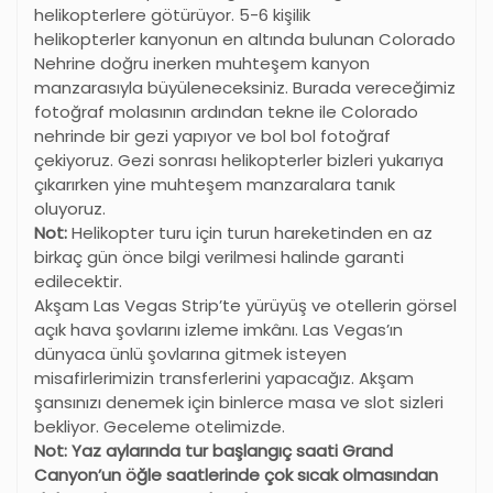
helikopterlere götürüyor. 5-6 kişilik
helikopterler kanyonun en altında bulunan Colorado
Nehrine doğru inerken muhteşem kanyon
manzarasıyla büyüleneceksiniz. Burada vereceğimiz
fotoğraf molasının ardından tekne ile Colorado
nehrinde bir gezi yapıyor ve bol bol fotoğraf
çekiyoruz. Gezi sonrası helikopterler bizleri yukarıya
çıkarırken yine muhteşem manzaralara tanık
oluyoruz.
Not:
Helikopter turu için turun hareketinden en az
birkaç gün önce bilgi verilmesi halinde garanti
edilecektir.
Akşam Las Vegas Strip’te yürüyüş ve otellerin görsel
açık hava şovlarını izleme imkânı. Las Vegas’ın
dünyaca ünlü şovlarına gitmek isteyen
misafirlerimizin transferlerini yapacağız. Akşam
şansınızı denemek için binlerce masa ve slot sizleri
bekliyor. Geceleme otelimizde.
Not: Yaz aylarında tur başlangıç saati Grand
Canyon’un öğle saatlerinde çok sıcak olmasından