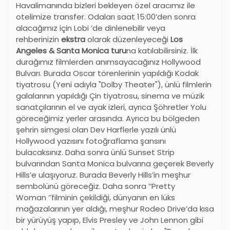
Havalimanında bizleri bekleyen özel aracımız ile
otelimize transfer. Odaları saat 15:00’den sonra
alacağımız için Lobi ’de dinlenebilir veya
rehberinizin
ekstra
olarak düzenleyeceği
Los
Angeles & Santa Monica turu
na katılabilirsiniz. İlk
durağımız filmlerden anımsayacağınız Hollywood
Bulvarı. Burada Oscar törenlerinin yapıldığı Kodak
tiyatrosu (Yeni adıyla "Dolby Theater"), ünlü filmlerin
galalarının yapıldığı Çin tiyatrosu, sinema ve müzik
sanatçılarının el ve ayak izleri, ayrıca Şöhretler Yolu
göreceğimiz yerler arasında. Ayrıca bu bölgeden
şehrin simgesi olan Dev Harflerle yazılı ünlü
Hollywood yazısını fotoğraflama şansını
bulacaksınız. Daha sonra ünlü Sunset Strip
bulvarından Santa Monica bulvarına geçerek Beverly
Hills
’
e ulaşıyoruz. Burada Beverly Hills
’
in meşhur
sembolünü göreceğiz. Daha sonra
’’
Pretty
Woman
’’
filminin çekildiği, dünyanın en lüks
mağazalarının yer aldığı, meşhur Rodeo Drive
’
da kısa
bir yürüyüş yapıp, Elvis Presley ve John Lennon gibi