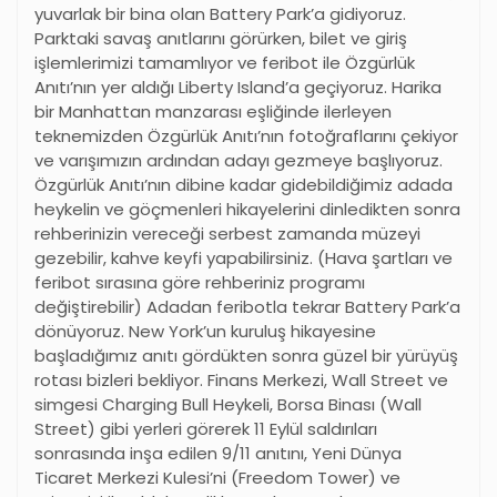
yuvarlak bir bina olan Battery Park’a gidiyoruz.
Parktaki savaş anıtlarını görürken, bilet ve giriş
işlemlerimizi tamamlıyor ve feribot ile Özgürlük
Anıtı’nın yer aldığı Liberty Island’a geçiyoruz. Harika
bir Manhattan manzarası eşliğinde ilerleyen
teknemizden Özgürlük Anıtı’nın fotoğraflarını çekiyor
ve varışımızın ardından adayı gezmeye başlıyoruz.
Özgürlük Anıtı’nın dibine kadar gidebildiğimiz adada
heykelin ve göçmenleri hikayelerini dinledikten sonra
rehberinizin vereceği serbest zamanda müzeyi
gezebilir, kahve keyfi yapabilirsiniz. (Hava şartları ve
feribot sırasına göre rehberiniz programı
değiştirebilir) Adadan feribotla tekrar Battery Park’a
dönüyoruz. New York’un kuruluş hikayesine
başladığımız anıtı gördükten sonra güzel bir yürüyüş
rotası bizleri bekliyor. Finans Merkezi, Wall Street ve
simgesi Charging Bull Heykeli, Borsa Binası (Wall
Street) gibi yerleri görerek 11 Eylül saldırıları
sonrasında inşa edilen 9/11 anıtını, Yeni Dünya
Ticaret Merkezi Kulesi’ni (Freedom Tower) ve