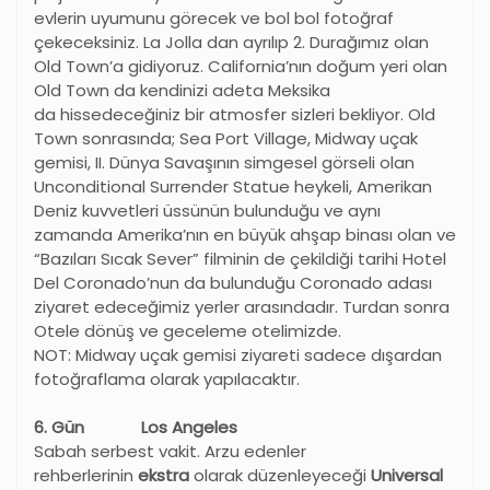
evlerin uyumunu görecek ve bol bol fotoğraf
çekeceksiniz. La Jolla dan ayrılıp 2. Durağımız olan
Old Town’a gidiyoruz. California’nın doğum yeri olan
Old Town da kendinizi adeta Meksika
da hissedeceğiniz bir atmosfer sizleri bekliyor. Old
Town sonrasında; Sea Port Village, Midway uçak
gemisi, II. Dünya Savaşının simgesel görseli olan
Unconditional Surrender Statue heykeli, Amerikan
Deniz kuvvetleri üssünün bulunduğu ve aynı
zamanda Amerika’nın en büyük ahşap binası olan ve
“Bazıları Sıcak Sever” filminin de çekildiği tarihi Hotel
Del Coronado’nun da bulunduğu Coronado adası
ziyaret edeceğimiz yerler arasındadır. Turdan sonra
Otele dönüş ve geceleme otelimizde.
NOT: Midway uçak gemisi ziyareti sadece dışardan
fotoğraflama olarak yapılacaktır.
6
. G
ün Los Angeles
Sabah serbest vakit. Arzu edenler
rehberlerinin
ekstra
olarak düzenleyeceği
Universal