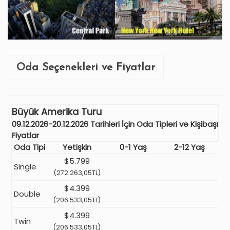
Oda Seçenekleri ve Fiyatlar
Büyük Amerika Turu
09.12.2026-20.12.2026 Tarihleri İçin Oda Tipleri ve Kişibaşı
Fiyatlar
Oda Tipi
Yetişkin
0-1 Yaş
2-12 Yaş
$5.799
Single
(272.263,05TL)
$4.399
Double
(206.533,05TL)
$4.399
Twin
(206.533,05TL)