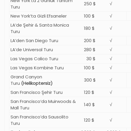
New York’ta 2 Günlük Tanıtım
250 $‎
√
Turu
New York’ta Gizli Efsaneler
100 $‎
√
LA’de Şehir & Santa Monica
180 $‎
√
Turu
LA’den San Diego Turu
200 $‎
√
LA’de Universal Turu
280 $‎
√
Las Vegas Calico Turu
30 $‎
√
Las Vegas Kombine Turu
100 $‎
√
Grand Canyon
300 $‎
√
Turu
(Helikoptersiz)
San Francisco Şehir Turu
120 $‎
√
San Francisco’da Muirwoods &
140 $‎
√
Mall Turu
San Francisco’da Sausolito
120 $‎
√
Turu