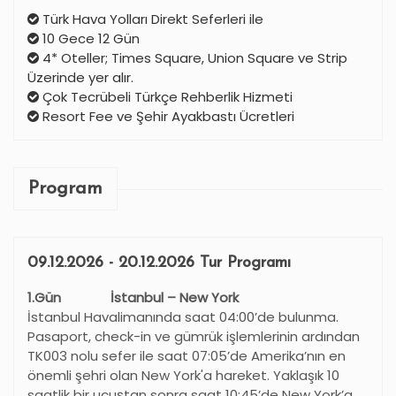
Türk Hava Yolları Direkt Seferleri ile
10 Gece 12 Gün
4* Oteller; Times Square, Union Square ve Strip
Üzerinde yer alır.
Çok Tecrübeli Türkçe Rehberlik Hizmeti
Resort Fee ve Şehir Ayakbastı Ücretleri
Program
09.12.2026 - 20.12.2026 Tur Programı
1.Gün İstanbul – New York
İstanbul Havalimanında saat 04:00’de bulunma.
Pasaport, check-in ve gümrük işlemlerinin ardından
TK003 nolu sefer ile saat 07:05’de Amerika’nın en
önemli şehri olan New York'a hareket. Yaklaşık 10
saatlik bir uçuştan sonra saat 10:45’de New York’a