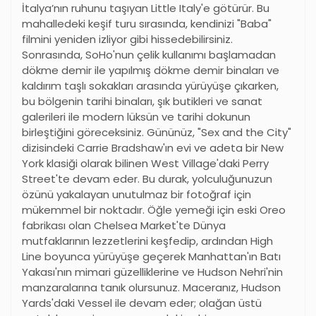
İtalya’nın ruhunu taşıyan Little Italy'e götürür. Bu
mahalledeki keşif turu sırasında, kendinizi "Baba"
filmini yeniden izliyor gibi hissedebilirsiniz.
Sonrasında, SoHo'nun çelik kullanımı başlamadan
dökme demir ile yapılmış dökme demir binaları ve
kaldırım taşlı sokakları arasında yürüyüşe çıkarken,
bu bölgenin tarihi binaları, şık butikleri ve sanat
galerileri ile modern lüksün ve tarihi dokunun
birleştiğini göreceksiniz. Gününüz, "Sex and the City"
dizisindeki Carrie Bradshaw'ın evi ve adeta bir New
York klasiği olarak bilinen West Village'daki Perry
Street'te devam eder. Bu durak, yolculuğunuzun
özünü yakalayan unutulmaz bir fotoğraf için
mükemmel bir noktadır. Öğle yemeği için eski Oreo
fabrikası olan Chelsea Market'te Dünya
mutfaklarının lezzetlerini keşfedip, ardından High
Line boyunca yürüyüşe geçerek Manhattan'ın Batı
Yakası'nın mimari güzelliklerine ve Hudson Nehri'nin
manzaralarına tanık olursunuz. Maceranız, Hudson
Yards'daki Vessel ile devam eder; olağan üstü