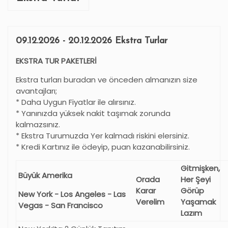
09.12.2026 - 20.12.2026 Ekstra Turlar
EKSTRA TUR PAKETLERİ
Ekstra turları buradan ve önceden almanızın size
avantajları;
* Daha Uygun Fiyatlar ile alırsınız.
* Yanınızda yüksek nakit taşımak zorunda
kalmazsınız.
* Ekstra Turumuzda Yer kalmadı riskini elersiniz.
* Kredi Kartınız ile ödeyip, puan kazanabilirsiniz.
Gitmişken,
Büyük Amerika
Orada
Her Şeyi
Karar
Görüp
New York - Los Angeles - Las
Verelim
Yaşamak
Vegas - San Francisco
Lazım