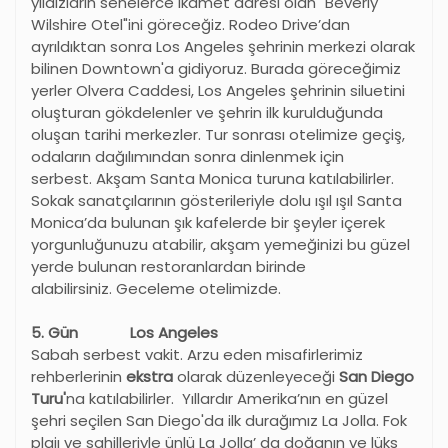
yıldızların senelerce ikamet adresi olan "Beverly
Wilshire Otel"ini göreceğiz. Rodeo Drive
’
dan
ayrıldıktan sonra Los Angeles şehrinin merkezi olarak
bilinen Downtown'a gidiyoruz. Burada göreceğimiz
yerler Olvera Caddesi, Los Angeles şehrinin siluetini
oluşturan gökdelenler ve şehrin ilk kurulduğunda
oluşan tarihi merkezler. Tur sonrası otelimize geçiş,
odaların dağılımından sonra dinlenmek için
serbest. Akşam Santa Monica turuna katılabilirler.
Sokak sanatçılarının gösterileriyle dolu ışıl ışıl Santa
Monica
’
da bulunan şık kafelerde bir şeyler içerek
yorgunluğunuzu atabilir, akşam yemeğinizi bu güzel
yerde bulunan restoranlardan birinde
alabilirsiniz. Geceleme otelimizde.
5. G
ün Los Angeles
Sabah serbest vakit. Arzu eden misafirlerimiz
rehberlerinin
ekstra
olarak düzenleyeceği
San Diego
Turu'
na katılabilirler. Yıllardır Amerika’nın en güzel
şehri seçilen San Diego'da ilk durağımız La Jolla. Fok
plajı ve sahilleriyle ünlü La Jolla’ da doğanın ve lüks