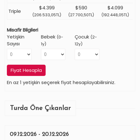
$4.399
$590
$4.099
Triple
(206.533,05TL)
(27.700,50TL)
(192.448,05TL)
Misafir Bilgileri
Yetişkin
Bebek
Çocuk
(0-
(2-
Sayısı
1y)
12y)
Fiyat Hesapla
En az 1 yetişkin seçerek fiyat hesaplayabilirsiniz.
Turda Öne Çıkanlar
09.12.2026 - 20.12.2026