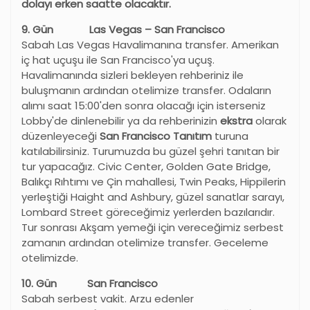
dolayı erken saatte olacaktır.
9.
G
ün Las Vegas – San Francisco
Sabah Las Vegas Havalimanına transfer. Amerikan
iç hat uçuşu ile San Francisco'ya uçuş.
Havalimanında sizleri bekleyen rehberiniz ile
buluşmanın ardından otelimize transfer. Odaların
alımı saat 15:00'den sonra olacağı için isterseniz
Lobby'de dinlenebilir ya da rehberinizin
ekstra
olarak
düzenleyeceği
San Francisco Tanıtım
turuna
katılabilirsiniz. Turumuzda bu güzel şehri tanıtan bir
tur yapacağız. Civic Center, Golden Gate Bridge,
Balıkçı Rıhtımı ve Çin mahallesi, Twin Peaks, Hippilerin
yerleştiği Haight and Ashbury, güzel sanatlar sarayı,
Lombard Street göreceğimiz yerlerden bazılarıdır.
Tur sonrası Akşam yemeği için vereceğimiz serbest
zamanın ardından otelimize transfer. Geceleme
otelimizde.
10. Gün San Francisco
Sabah serbest vakit. Arzu edenler