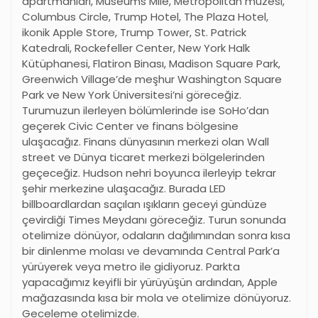
apartmanları, Museums Mile, Metropolitan müzesi,
Columbus Circle, Trump Hotel, The Plaza Hotel,
ikonik Apple Store, Trump Tower, St. Patrick
Katedrali, Rockefeller Center, New York Halk
Kütüphanesi, Flatiron Binası, Madison Square Park,
Greenwich Village’de meşhur Washington Square
Park ve New York Üniversitesi’ni göreceğiz.
Turumuzun ilerleyen bölümlerinde ise SoHo’dan
geçerek Civic Center ve finans bölgesine
ulaşacağız. Finans dünyasının merkezi olan Wall
street ve Dünya ticaret merkezi bölgelerinden
geçeceğiz. Hudson nehri boyunca ilerleyip tekrar
şehir merkezine ulaşacağız. Burada LED
billboardlardan saçılan ışıkların geceyi gündüze
çevirdiği Times Meydanı göreceğiz. Turun sonunda
otelimize dönüyor, odaların dağılımından sonra kısa
bir dinlenme molası ve devamında Central Park’a
yürüyerek veya metro ile gidiyoruz. Parkta
yapacağımız keyifli bir yürüyüşün ardından, Apple
mağazasında kısa bir mola ve otelimize dönüyoruz.
Geceleme otelimizde.