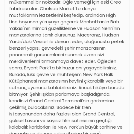
mükemmel bir noktadır. Öğle yemeği için eski Oreo
fabrikası olan Chelsea Market'te dünya
mutfaklarının lezzetlerini keşfedip, ardından High
Line boyunca yürüyüşe geçerek Manhattan'ın Batı
Yakası'nın mimari güzelliklerine ve Hudson Nehri'nin
manzaralarına tanık olursunuz. Maceranız, Hudson
Yards'daki Vessel ile devam eder; olağanüstü petek
benzeri yapısı, çevredeki şehir manzarasının
panoramik görünümlerini sunmak üzere sizi
merdivenlerini tırmanmaya davet eder. Öğleden
sonra, Bryant Park'ta bir huzur anı yaşayabilirsiniz.
Burada, lüks çevre ve muhteşem New York Halk
Kütüphanesi manzarasının keyfini çıkarabilir veya bir
satranç̧ oyununa katılabilirsiniz. Ancak hikâye burada
bitmiyor. Şehir ışıkları parlamaya başladığında,
kendinizi Grand Central Terminali'nin görkemine
çekilmiş̧ bulacaksınız. Sadece bir tren
istasyonundan daha fazlası olan Grand Central,
göksel tavanı ve sayısız film sahnesinin geçtiği
kalabalık koridorları ile New York'un büyük tarihine ve
durmaksızın devam eden ritmine bir övgü̈