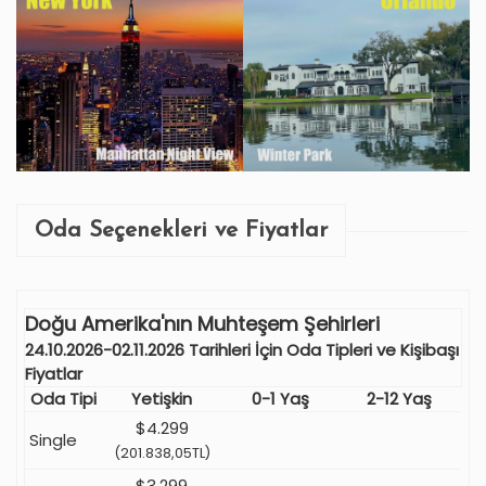
Oda Seçenekleri ve Fiyatlar
Doğu Amerika'nın Muhteşem Şehirleri
24.10.2026-02.11.2026 Tarihleri İçin Oda Tipleri ve Kişibaşı
Fiyatlar
Oda Tipi
Yetişkin
0-1 Yaş
2-12 Yaş
$4.299
Single
(201.838,05TL)
$3.299