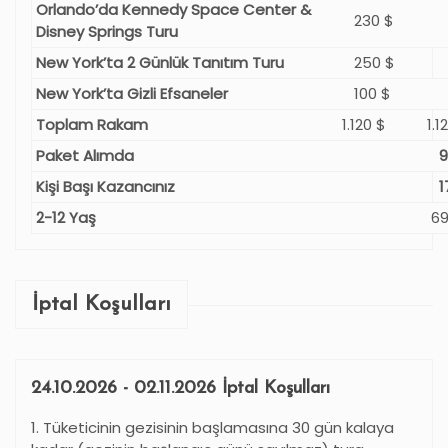
Orlando’da Kennedy Space Center &
230 $
Disney Springs Turu
New York’ta 2 Günlük Tanıtım Turu
250 $
New York’ta Gizli Efsaneler
100 $
Toplam Rakam
1.120 $
1.1
Paket Alımda
9
Kişi Başı Kazancınız
1
2-12 Yaş
69
İptal Koşulları
24.10.2026 - 02.11.2026 İptal Koşulları
1. Tüketicinin gezisinin başlamasına 30 gün kalaya