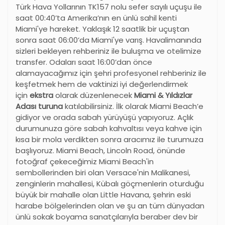
Türk Hava Yollarının TK157 nolu sefer sayılı uçuşu ile
saat 00:40’ta Amerika
’
nın en ünlü sahil kenti
Miami'ye hareket. Yaklaşık 12 saatlik bir uçuştan
sonra saat 06:00’da Miami'ye varış. Havalimanında
sizleri bekleyen rehberiniz ile buluşma ve otelimize
transfer. Odaları saat 16:00’dan önce
alamayacağımız için şehri profesyonel rehberiniz ile
keşfetmek hem de vaktinizi iyi değerlendirmek
için
ekstra
olarak düzenlenecek
Miami & Yıldızlar
Adası turuna
katılabilirsiniz. İlk olarak Miami Beach’e
gidiyor ve orada sabah yürüyüşü yapıyoruz. Açlık
durumunuza göre sabah kahvaltısı veya kahve için
kısa bir mola verdikten sonra aracımız ile turumuza
başlıyoruz. Miami Beach, Lincoln Road, önünde
fotoğraf çekeceğimiz Miami Beach'in
sembollerinden biri olan Versace'nin Malikanesi,
zenginlerin mahallesi, Kübalı göçmenlerin oturduğu
büyük bir mahalle olan Little Havana, şehrin eski
harabe bölgelerinden olan ve şu an tüm dünyadan
ünlü sokak boyama sanatçılarıyla beraber dev bir