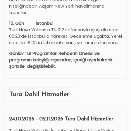
niteliğindedir. Akşam New York havalimanına
transfer.
10
. Gün
İstanbul
Türk Hava Yollarının TK 012 sefer sayılı uçuşu ile saat
00:20’de İstanbul
’
a hareket. Geceleme uçakta. Yerel
saat ile 18:10'da İstanbul'a varış ve turumuzun sonu.
Günlük Tur Programları Rehberin Önerisi ve
programın kolaylığı açısından, içeriği aynı kalmak
şartı ile değiştirilebilir.
Tura Dahil Hizmetler
24.10.2026 - 02.11.2026 Tura Dahil Hizmetler
Türk Hava Yolları ile İstanbul – Miami / New York -