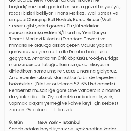
dönüyoruz. New York’un kuruluş hikayesine
başladığımız anıtı gördükten sonra güzel bir yürüyüş
rotası bizleri bekliyor. Finans Merkezi, Wall Street ve
simgesi Charging Bull Heykeli, Borsa Binası (Wall
Street) gibi yerleri görerek 11 Eylül saldırıları
sonrasında inşa edilen 9/11 anıtını, Yeni Dünya
Ticaret Merkezi Kulesi’ni (Freedom Tower) ve
mimarisi ile oldukça dikkat çeken Oculus yapısını
görüyoruz ve yine metro ile Dumbo bölgesine
geçiyoruz. Amerika’nın ünlü köprüsü Brooklyn Bridge
manzarasında fotoğraflarımızı çekip hikayesini
dinledikten sonra Empire State Binası’na gidiyoruz.
Arzu edenler çıkarak Manhattan’a bir de tepeden
bakabilirler. (Biletler ortalama 52-65 Usd arasıdır).
Rehberiniz müsaitliğe göre One Vanderbilt binasına
da yönlendirebilir. Ziyaretimizin ardından alışveriş
yapmak, akşam yemeği ve kahve keyfi için serbest
zaman. Geceleme otelimizde.
9. Gün New York – İstanbul
Sabah odaları boşaltıyoruz ve uçak saatine kadar