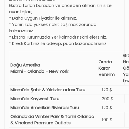
Ekstra turları buradan ve önceden almanızın size
avantajları;
* Daha Uygun Fiyatlar ile alırsınız.
* Yanınızda yüksek nakit taşımak zorunda
kalmazsınız.
* Ekstra Turumuzda Yer kalmadı riskini elersiniz.
* Kredi Kartınız ile ödeyip, puan kazanabilirsiniz.
Gi
Orada
He
Doğu Amerika
Karar
Gö
Miami - Orlando - New York
Verelim
Ya
La
Miami’de Şehir & Yıldızlar adası Turu
120 $
Miami’de Keywest Turu
200 $
Miami’de Amerikan Rivierası Turu
120 $
Orlando’da Winter Park & Tarihi Orlando
100 $
& Vineland Premium Outlets