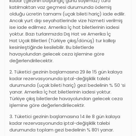
kadar (gezinin başlangıç günü sayılmaz) tura
katılmaktan vaz geçmesi durumunda ödemiş
olduğu ücretin tamamı (uçak bileti hariç) iade edilir.
Ancak yurt dışı seyahatlerinde vize hizmeti verilmiş
ise iade edilmez. Amerika İç hat biletlerinin iadesi
yoktur. Bazı turlarımızda Dış Hat ve Amerika İç
Hat Uçak Biletleri (Türkiye çıkış/dönüş) tur kalkışı
kesinleştiğinde kesilebilir. Bu biletlerde
havayolundan gelecek ceza işlemine göre
değerlendirilecektir.
2. Tüketici gezinin başlamasına 29 ile 15 gün kalaya
kadar rezervasyonunda iptal-değişiklik talebi
durumunda (uçak bileti hariç) gezi bedelinin % 50
‘
si
yanar. Amerika İç hat biletlerinin iadesi yoktur.
Türkiye çıkış biletlerde havayolundan gelecek ceza
işlemine göre değerlendirilecektir.
3. Tüketici gezinin başlamasına 14 ile 8 gün kalaya
kadar rezervasyonunda iptal-değişiklik talebi
durumunda toplam gezi bedelinin % 80
‘
i yanar.