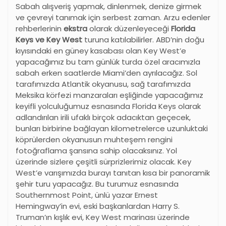
Sabah alışveriş yapmak, dinlenmek, denize girmek
ve çevreyi tanımak için serbest zaman. Arzu edenler
rehberlerinin
ekstra
olarak düzenleyeceği
Florida
Keys ve Key West
turuna katılabilirler. ABD’nin doğu
kıyısındaki en güney kasabası olan Key West’e
yapacağımız bu tam günlük turda özel aracımızla
sabah erken saatlerde Miami’den ayrılacağız. Sol
tarafımızda Atlantik okyanusu, sağ tarafımızda
Meksika körfezi manzaraları eşliğinde yapacağımız
keyifli yolculuğumuz esnasında Florida Keys olarak
adlandırılan irili ufaklı birçok adacıktan geçecek,
bunları birbirine bağlayan kilometrelerce uzunluktaki
köprülerden okyanusun muhteşem rengini
fotoğraflama şansına sahip olacaksınız. Yol
üzerinde sizlere çeşitli sürprizlerimiz olacak. Key
West’e varışımızda burayı tanıtan kısa bir panoramik
şehir turu yapacağız. Bu turumuz esnasında
Southernmost Point, ünlü yazar Ernest
Hemingway’in evi, eski başkanlardan Harry S.
Truman’ın kışlık evi, Key West marinası üzerinde