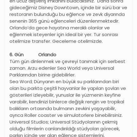
en ucuz alışveriş imkanını bulacaksınız. Daha sonra
gideceğimiz Disney Downtown, içinde bir sürü bar ve
restoranın bulunduğu bu eğlence ve zevk diyarında
senenin 365 günü eğlenceleri düzenlenmektedir.
Orlando
’
da gece hayatına meraklı olanlar ve
eğlenmek isteyenler için ideal bir yer. Tur sonrası
otelimize transfer. Geceleme otelimizde.
6. Gün Orlando
Tüm gün dinlenmek ve çevreyi tanımak için serbest
zaman. Arzu edenler Sea World veya Universal
Parklarından birine gidebilirler.
Sea Word; Dünyanın en büyük su parklarından biri
olan bu parkta çeşitli hayvanlar ile yapılan şovları ve
gösterileri izleyebilir, yunuslar ile yüzmenin keyfine
varabilir, kendinizi binlerce değişik rengin ve tropikal
balıkların ortasında bulmanın zevkini yaşayabilir,
ayrıca Roller coaster ve simulatorlere binebilirsiniz.
Universal Studios; Universal Stüdyolarının çekmiş
olduğu filmlerin canlandırıldığı stüdyoları görecek,
parkın içinde yer alan eğlence sistemlerini,