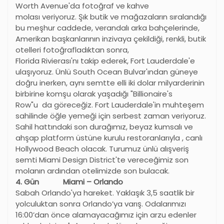
Worth Avenue'da fotoğraf ve kahve
molası veriyoruz. Şık butik ve mağazaların sıralandığı
bu meşhur caddede, verandalı arka bahçelerinde,
Amerikan başkanlarının inzivaya çekildiği, renkli, butik
otelleri fotoğrafladıktan sonra,
Florida Rivierası'nı takip ederek, Fort Lauderdale'e
ulaşıyoruz. Ünlü South Ocean Bulvar'ından güneye
doğru inerken, aynı semtte elli iki dolar milyarderinin
birbirine komşu olarak yaşadığı "Billionaire's
Row"u da göreceğiz. Fort Lauderdale'in muhteşem
sahilinde öğle yemeği için serbest zaman veriyoruz.
Sahil hattındaki son durağımız, beyaz kumsalı ve
ahşap platform üstüne kurulu restoranlarıyla , canlı
Hollywood Beach olacak. Turumuz ünlü alışveriş
semti Miami Design District'te vereceğimiz son
molanın ardından otelimizde son bulacak.
4. Gün Miami – Orlando
Sabah Orlando'ya hareket. Yaklaşık 3,5 saatlik bir
yolculuktan sonra Orlando’ya varış. Odalarımızı
16:00’dan önce alamayacağımız için arzu edenler