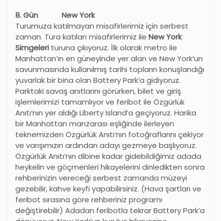
8. Gün New York
Turumuza katılmayan misafirlerimiz için serbest
zaman. Tura katılan misafirlerimiz ile
New York
Simgeleri
turuna çıkıyoruz. İlk olarak metro ile
Manhattan’ın en güneyinde yer alan ve New York’un
savunmasında kullanılmış tarihi topların konuşlandığı
yuvarlak bir bina olan Battery Park’a gidiyoruz.
Parktaki savaş anıtlarını görürken, bilet ve giriş
işlemlerimizi tamamlıyor ve feribot ile Özgürlük
Anıtı’nın yer aldığı Liberty Island’a geçiyoruz. Harika
bir Manhattan manzarası eşliğinde ilerleyen
teknemizden Özgürlük Anıtı’nın fotoğraflarını çekiyor
ve varışımızın ardından adayı gezmeye başlıyoruz.
Özgürlük Anıtı’nın dibine kadar gidebildiğimiz adada
heykelin ve göçmenleri hikayelerini dinledikten sonra
rehberinizin vereceği serbest zamanda müzeyi
gezebilir, kahve keyfi yapabilirsiniz. (Hava şartları ve
feribot sırasına göre rehberiniz programı
değiştirebilir) Adadan feribotla tekrar Battery Park’a