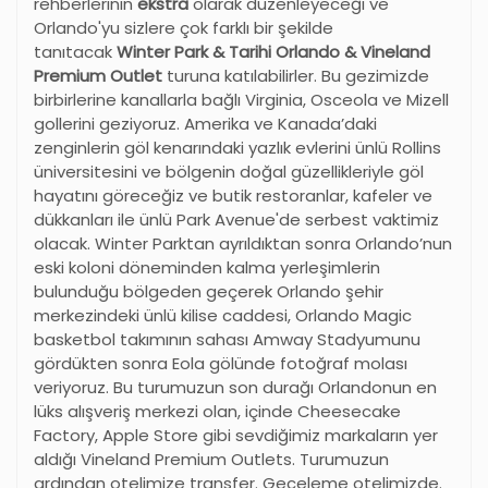
rehberlerinin
ekstra
olarak düzenleyeceği ve
Orlando'yu sizlere çok farklı bir şekilde
tanıtacak
Winter Park & Tarihi Orlando & Vineland
Premium Outlet
turuna katılabilirler. Bu gezimizde
birbirlerine kanallarla bağlı Virginia, Osceola ve Mizell
gollerini geziyoruz. Amerika ve Kanada’daki
zenginlerin göl kenarındaki yazlık evlerini ünlü Rollins
üniversitesini ve bölgenin doğal güzellikleriyle göl
hayatını göreceğiz ve butik restoranlar, kafeler ve
dükkanları ile ünlü Park Avenue'de serbest vaktimiz
olacak. Winter Parktan ayrıldıktan sonra Orlando’nun
eski koloni döneminden kalma yerleşimlerin
bulunduğu bölgeden geçerek Orlando şehir
merkezindeki ünlü kilise caddesi, Orlando Magic
basketbol takımının sahası Amway Stadyumunu
gördükten sonra Eola gölünde fotoğraf molası
veriyoruz. Bu turumuzun son durağı Orlandonun en
lüks alışveriş merkezi olan, içinde Cheesecake
Factory, Apple Store gibi sevdiğimiz markaların yer
aldığı Vineland Premium Outlets. Turumuzun
ardından otelimize transfer. Geceleme otelimizde.