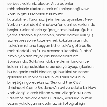
serbest vaktimiz olacak. Arzu edenler
rehberlerinin
ekstra
olarak düzenleyeceği New
York’un gizli Efsaneleri turumuza
katılabilirler. Turumuz, şehir henüz uyanırken, New
York'un kalbindeki Chinatown'un canlı sokaklarında
başlar. Geleneklerle çağdaş̧ ritmin buluştuğu bu
yerde sabahınızı geçirirken, birkaç̧ adımlık yürüyüş
sizi, espresso ve taze ekmek kokuları arasında
İtalya'nın ruhunu taşıyan Little Italy'e götürür. Bu
mahalledeki keşif turu sırasında, kendinizi "Baba"
filmini yeniden izliyor gibi hissedebilirsiniz.
Sonrasında, SoHo'nun dökme demir binaları ve
kaldırım taşlı sokakları arasında yürüyüşe çıkarken,
bu bölgenin tarihi binaları, şık butikleri ve sanat
galerileri ile modern lüksün ve tarihi dokunun
birleştiğini göreceksiniz. "Sex and the City"
dizisindeki Carrie Bradshaw'ın evi ve adeta bir New
York klasiği olarak bilinen West Village'daki Perry
Street'te devam eder. Bu durak, yolculuğunuzun
özünü yakalayan unutulmaz bir fotoğraf için