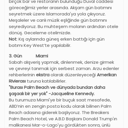
birçok bar ve restoranın bulunduğu Duval caddesi
göreceğimiz yerler arasında. Akşam gün batımını
seyretmek üzere Islamorada'ya yola çıkıyoruz.
Meşaleler ve canlı müzik eşliğinde gün batımını
seyrediyoruz. Bu muhteşem molanın ardından otele
dönüş. Geceleme otelimizde.
Not
: Kış aylarında güneş erken battığı için gün
batımı Key West’te yapılabilir.
3. Gün Miami
Sabah alışveriş yapmak, dinlenmek, denize girmek
ve çevreyi tanımak için serbest zaman. Arzu edenler
rehberlerinin
ekstra
olarak düzenleyeceği
Amerikan
Rivierası
turuna katılabilirler.
"Burası Palm Beach ve dünyada bundan daha
şaşaalı bir yer yok" -Jacqueline Kennedy.
Bu turumuza Miami'ye bir buçuk saat mesafede,
ABD’nin en zengin posta kodu olarak bilinen Palm
Beach adasına giderek başlıyoruz. The Breakers
Palm Beach Hotel, ve A.B.D Başkanı Donald Trump'ın
malikanesi Mar-o-Lago'yu gördükten sonra, ünlü