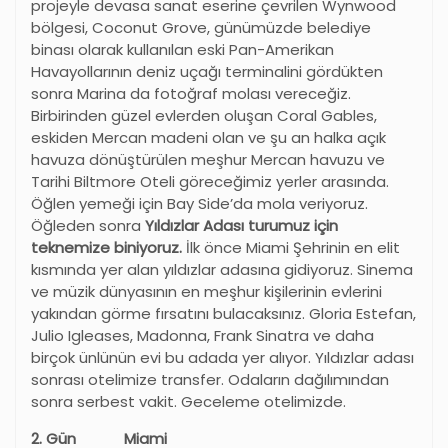
projeyle devasa sanat eserine çevrilen Wynwood
bölgesi, Coconut Grove, günümüzde belediye
binası olarak kullanılan eski Pan-Amerikan
Havayollarının deniz uçağı terminalini gördükten
sonra Marina da fotoğraf molası vereceğiz.
Birbirinden güzel evlerden oluşan Coral Gables,
eskiden Mercan madeni olan ve şu an halka açık
havuza dönüştürülen meşhur Mercan havuzu ve
Tarihi Biltmore Oteli göreceğimiz yerler arasında.
Öğlen yemeği için Bay Side’da mola veriyoruz.
Öğleden sonra
Yıldızlar Adası turumuz için
teknemize biniyoruz.
İlk önce Miami Şehrinin en elit
kısmında yer alan yıldızlar adasına gidiyoruz. Sinema
ve müzik dünyasının en meşhur kişilerinin evlerini
yakından görme fırsatını bulacaksınız. Gloria Estefan,
Julio Igleases, Madonna, Frank Sinatra ve daha
birçok ünlünün evi bu adada yer alıyor. Yıldızlar adası
sonrası otelimize transfer. Odaların dağılımından
sonra serbest vakit. Geceleme otelimizde.
2. Gün Miami