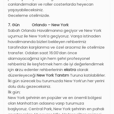
canlandırmaları ve roller costerlarda heyecan
yaşayabileceksiniz.
Geceleme otelimizde.
7. Gün Orlando – New York
Sabah Orlando Havalimanına geçiyor ve New York
uçumuz ile New York’a geçiyoruz. Varışa istinaden
havalimanında bizleri bekleyen rehberimiz
tarafından karşılanma ve özel aracımız ile otelimize
transfer. Odaları saat 16:00’dan önce
alamayacağımız için hem şehri profesyonel
rehberiniz ile keşfetmek hem de iyi değerlendirmek
için
a
rzu edenler rehberlerinin
ekstra
olarak
düzenleyeceği
New York Tanıtım
Turuna katılabilirler.
İki gün sürecek bu turumuzda New York’un her yerini
dolu dolu gezeceksiniz.
İlk gün;
New York şehrinin en popüler ve en önemli bölgesi
olan Manhattan adasına varıp turumuza
başlıyoruz. Central Park, New York şehrinin en pahalı