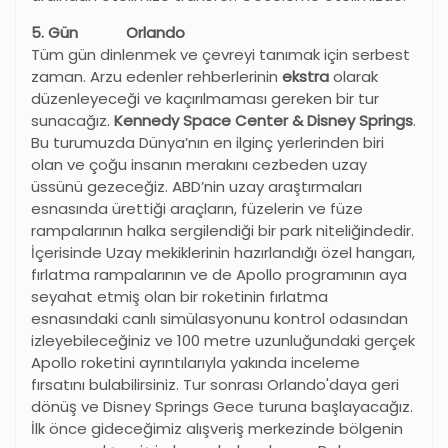
5. Gün Orlando
Tüm gün dinlenmek ve çevreyi tanımak için serbest
zaman. Arzu edenler rehberlerinin
ekstra
olarak
düzenleyeceği ve kaçırılmaması gereken bir tur
sunacağız.
Kennedy Space Center & Disney Springs
.
Bu turumuzda Dünya’nın en ilginç yerlerinden biri
olan ve çoğu insanın merakını cezbeden uzay
üssünü gezeceğiz. ABD’nin uzay araştırmaları
esnasında ürettiği araçların, füzelerin ve füze
rampalarının halka sergilendiği bir park niteliğindedir.
İçerisinde Uzay mekiklerinin hazırlandığı özel hangarı,
fırlatma rampalarının ve de Apollo programının aya
seyahat etmiş olan bir roketinin fırlatma
esnasındaki canlı simülasyonunu kontrol odasından
izleyebileceğiniz ve 100 metre uzunluğundaki gerçek
Apollo roketini ayrıntılarıyla yakında inceleme
fırsatını bulabilirsiniz. Tur sonrası Orlando'daya geri
dönüş ve Disney Springs Gece turuna başlayacağız.
İlk önce gideceğimiz alışveriş merkezinde bölgenin