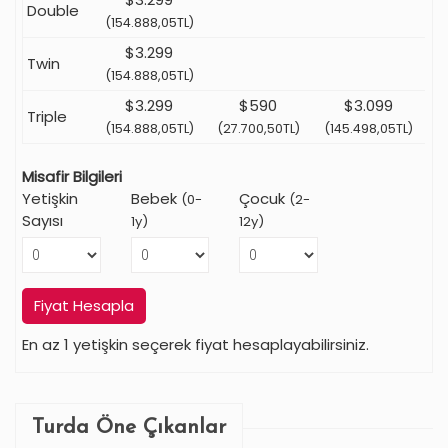
Double
(154.888,05TL)
$3.299
Twin
(154.888,05TL)
$3.299
$590
$3.099
Triple
(154.888,05TL)
(27.700,50TL)
(145.498,05TL)
Misafir Bilgileri
Yetişkin
Bebek
Çocuk
(0-
(2-
Sayısı
1y)
12y)
Fiyat Hesapla
En az 1 yetişkin seçerek fiyat hesaplayabilirsiniz.
Turda Öne Çıkanlar