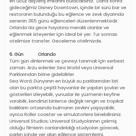
en ucuz alışveriş imkanını bulacaksınız. Daha sonra
gideceğimiz Disney Downtown, içinde bir sürü bar ve
restoranın bulunduğu bu eğlence ve zevk diyarında
senenin 365 günü eğlenceleri düzenlenmektedir.
Orlando
’
da gece hayatına meraklı olanlar ve
eğlenmek isteyenler için ideal bir yer. Tur sonrası
otelimize transfer. Geceleme otelimizde.
6. Gün Orlando
Tüm gün dinlenmek ve çevreyi tanımak için serbest
zaman. Arzu edenler Sea World veya Universal
Parklarından birine gidebilirler.
Sea Word; Dünyanın en büyük su parklarından biri
olan bu parkta çeşitli hayvanlar ile yapılan şovları ve
gösterileri izleyebilir, yunuslar ile yüzmenin keyfine
varabilir, kendinizi binlerce değişik rengin ve tropikal
balıkların ortasında bulmanın zevkini yaşayabilir,
ayrıca Roller coaster ve simulatorlere binebilirsiniz.
Universal Studios; Universal Stüdyolarının çekmiş
olduğu filmlerin canlandırıldığı stüdyoları görecek,
parkın içinde yer alan eğlence sistemlerini,