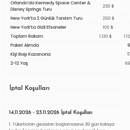
Orlando’da Kennedy Space Center &
230 $
Disney Springs Turu
New York’ta 2 Günlük Tanıtım Turu
250 $
New York’ta Gizli Efsaneler
100 $
Toplam Rakam
1.120 $
1.1
Paket Alımda
9
Kişi Başı Kazancınız
1
2-12 Yaş
69
İptal Koşulları
14.11.2026 - 23.11.2026 İptal Koşulları
1. Tüketicinin gezisinin başlamasına 30 gün kalaya