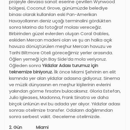
projeyle devasa sanat eserine çevrilen Wynwood
bölgesi, Coconut Grove, günümüzde belediye
binası olarak kullanılan eski Pan-Amerikan
Havayollarının deniz uçağı terminalini gördükten
sonra Marina da fotoğraf molası vereceğiz.
Birbirinden güzel evlerden oluşan Coral Gables,
eskiden Mercan madeni olan ve şu an halka açık
havuza dönüştürülen meşhur Mercan havuzu ve
Tarihi Biltmore Oteli göreceğimiz yerler arasında.
Öğlen yemeği için Bay Side’da mola veriyoruz.
Öğleden sonra
Yıldızlar Adası turumuz için
teknemize biniyoruz.
İlk önce Miami Şehrinin en elit
kısmında yer alan yıldızlar adasına gidiyoruz. Sinema
ve müzik dünyasının en meşhur kişilerinin evlerini
yakından görme fırsatını bulacaksınız. Gloria Estefan,
Julio Igleases, Madonna, Frank Sinatra ve daha
birçok ünlünün evi bu adada yer alıyor. Yıldızlar adası
sonrası otelimize transfer. Odaların dağılımından
sonra serbest vakit. Geceleme otelimizde.
2. Gün Miami