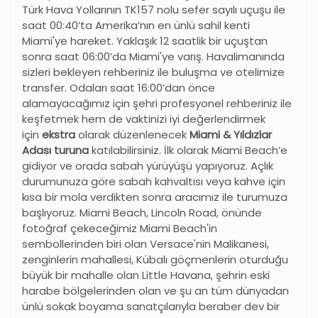
Türk Hava Yollarının TK157 nolu sefer sayılı uçuşu ile
saat 00:40’ta Amerika
’
nın en ünlü sahil kenti
Miami'ye hareket. Yaklaşık 12 saatlik bir uçuştan
sonra saat 06:00’da Miami'ye varış. Havalimanında
sizleri bekleyen rehberiniz ile buluşma ve otelimize
transfer. Odaları saat 16:00’dan önce
alamayacağımız için şehri profesyonel rehberiniz ile
keşfetmek hem de vaktinizi iyi değerlendirmek
için
ekstra
olarak düzenlenecek
Miami & Yıldızlar
Adası turuna
katılabilirsiniz. İlk olarak Miami Beach’e
gidiyor ve orada sabah yürüyüşü yapıyoruz. Açlık
durumunuza göre sabah kahvaltısı veya kahve için
kısa bir mola verdikten sonra aracımız ile turumuza
başlıyoruz. Miami Beach, Lincoln Road, önünde
fotoğraf çekeceğimiz Miami Beach'in
sembollerinden biri olan Versace'nin Malikanesi,
zenginlerin mahallesi, Kübalı göçmenlerin oturduğu
büyük bir mahalle olan Little Havana, şehrin eski
harabe bölgelerinden olan ve şu an tüm dünyadan
ünlü sokak boyama sanatçılarıyla beraber dev bir