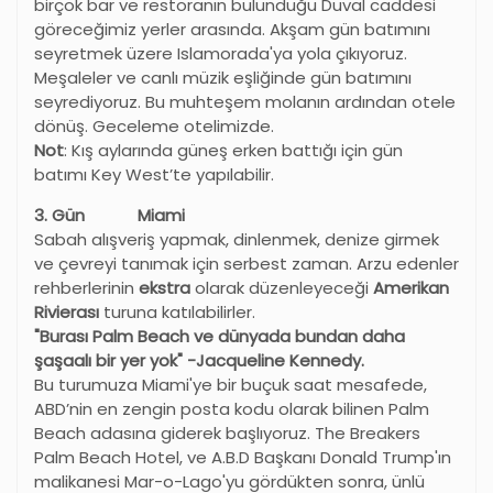
birçok bar ve restoranın bulunduğu Duval caddesi
göreceğimiz yerler arasında. Akşam gün batımını
seyretmek üzere Islamorada'ya yola çıkıyoruz.
Meşaleler ve canlı müzik eşliğinde gün batımını
seyrediyoruz. Bu muhteşem molanın ardından otele
dönüş. Geceleme otelimizde.
Not
: Kış aylarında güneş erken battığı için gün
batımı Key West’te yapılabilir.
3. Gün Miami
Sabah alışveriş yapmak, dinlenmek, denize girmek
ve çevreyi tanımak için serbest zaman. Arzu edenler
rehberlerinin
ekstra
olarak düzenleyeceği
Amerikan
Rivierası
turuna katılabilirler.
"Burası Palm Beach ve dünyada bundan daha
şaşaalı bir yer yok" -Jacqueline Kennedy.
Bu turumuza Miami'ye bir buçuk saat mesafede,
ABD’nin en zengin posta kodu olarak bilinen Palm
Beach adasına giderek başlıyoruz. The Breakers
Palm Beach Hotel, ve A.B.D Başkanı Donald Trump'ın
malikanesi Mar-o-Lago'yu gördükten sonra, ünlü