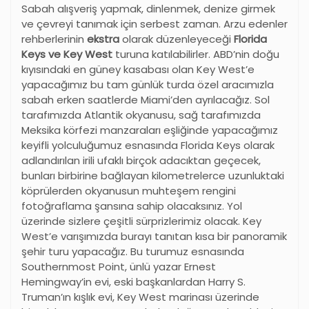
Sabah alışveriş yapmak, dinlenmek, denize girmek
ve çevreyi tanımak için serbest zaman. Arzu edenler
rehberlerinin
ekstra
olarak düzenleyeceği
Florida
Keys ve Key West
turuna katılabilirler. ABD’nin doğu
kıyısındaki en güney kasabası olan Key West’e
yapacağımız bu tam günlük turda özel aracımızla
sabah erken saatlerde Miami’den ayrılacağız. Sol
tarafımızda Atlantik okyanusu, sağ tarafımızda
Meksika körfezi manzaraları eşliğinde yapacağımız
keyifli yolculuğumuz esnasında Florida Keys olarak
adlandırılan irili ufaklı birçok adacıktan geçecek,
bunları birbirine bağlayan kilometrelerce uzunluktaki
köprülerden okyanusun muhteşem rengini
fotoğraflama şansına sahip olacaksınız. Yol
üzerinde sizlere çeşitli sürprizlerimiz olacak. Key
West’e varışımızda burayı tanıtan kısa bir panoramik
şehir turu yapacağız. Bu turumuz esnasında
Southernmost Point, ünlü yazar Ernest
Hemingway’in evi, eski başkanlardan Harry S.
Truman’ın kışlık evi, Key West marinası üzerinde