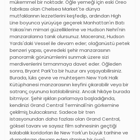
mükemmel bir noktadır. Öğle yemeği için eski Oreo
fabrikası olan Chelsea Market'te dünya
mutfaklarının lezzetlerini keşfedip, ardından High
Line boyunca yürüyüşe geçerek Manhattan'ın Batı
Yakası'nın mimari güzelliklerine ve Hudson Nehri'nin
manzaralarına tanık olursunuz. Maceranız, Hudson
Yards'daki Vessel ile devam eder; olağanüstü petek
benzeri yapısı, çevredeki şehir manzarasının
panoramik görünümlerini sunmak üzere sizi
merdivenlerini tırmanmaya davet eder. Öğleden
sonra, Bryant Park'ta bir huzur anı yaşayabilirsiniz.
Burada, lüks çevre ve muhteşem New York Halk
Kütüphanesi manzarasının keyfini çıkarabilir veya bir
satranç̧ oyununa katılabilirsiniz. Ancak hikâye burada
bitmiyor. Şehir ışıkları parlamaya başladığında,
kendinizi Grand Central Terminali'nin görkemine
çekilmiş̧ bulacaksınız. Sadece bir tren
istasyonundan daha fazlası olan Grand Central,
göksel tavanı ve sayısız film sahnesinin geçtiği
kalabalık koridorları ile New York'un büyük tarihine ve
durmaksızın devam eden ritmine bir övgü̈