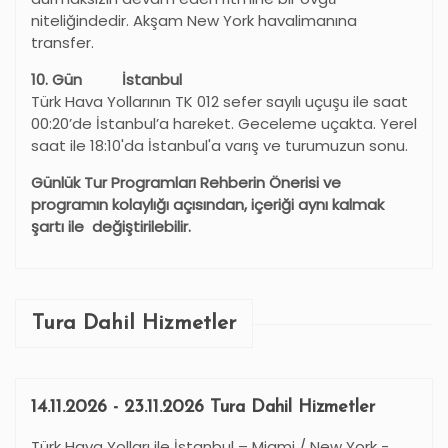
niteliğindedir. Akşam New York havalimanına
transfer.
10
. Gün
İstanbul
Türk Hava Yollarının TK 012 sefer sayılı uçuşu ile saat
00:20’de İstanbul
’
a hareket. Geceleme uçakta. Yerel
saat ile 18:10'da İstanbul'a varış ve turumuzun sonu.
Günlük Tur Programları Rehberin Önerisi ve
programın kolaylığı açısından, içeriği aynı kalmak
şartı ile değiştirilebilir.
Tura Dahil Hizmetler
14.11.2026 - 23.11.2026 Tura Dahil Hizmetler
Türk Hava Yolları ile İstanbul – Miami / New York -