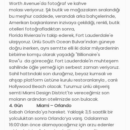
Worth Avenue'da fotoğraf ve kahve
molası veriyoruz. Şık butik ve mağazaların sıralandığı
bu meşhur caddede, verandalı arka bahçelerinde,
Amerikan başkanlarının inzivaya çekildiği, renkli, butik
otelleri fotoğrafladıktan sonra,
Florida Rivierası'nı takip ederek, Fort Lauderdale'e
ulaşıyoruz. Ünlü South Ocean Bulvar'ından güneye
doğru inerken, aynı semtte elli iki dolar milyarderinin
birbirine komşu olarak yaşadığı "Billionaire's
Row"u da göreceğiz. Fort Lauderdale'in muhteşem
sahilinde öğle yemeği için serbest zaman veriyoruz.
Sahil hattındaki son durağımız, beyaz kumsalı ve
ahşap platform üstüne kurulu restoranlarıyla , canlı
Hollywood Beach olacak. Turumuz ünlü alışveriş
semti Miami Design District'te vereceğimiz son
molanın ardından otelimizde son bulacak.
4. Gün Miami – Orlando
Sabah Orlando'ya hareket. Yaklaşık 3,5 saatlik bir
yolculuktan sonra Orlando’ya varış. Odalarımızı
16:00’dan önce alamayacağımız için arzu edenler