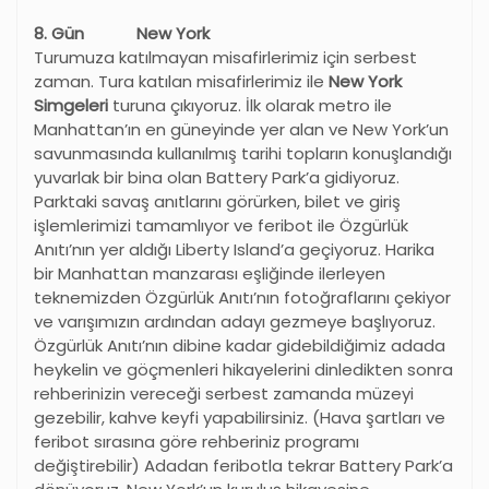
8. Gün New York
Turumuza katılmayan misafirlerimiz için serbest
zaman. Tura katılan misafirlerimiz ile
New York
Simgeleri
turuna çıkıyoruz. İlk olarak metro ile
Manhattan’ın en güneyinde yer alan ve New York’un
savunmasında kullanılmış tarihi topların konuşlandığı
yuvarlak bir bina olan Battery Park’a gidiyoruz.
Parktaki savaş anıtlarını görürken, bilet ve giriş
işlemlerimizi tamamlıyor ve feribot ile Özgürlük
Anıtı’nın yer aldığı Liberty Island’a geçiyoruz. Harika
bir Manhattan manzarası eşliğinde ilerleyen
teknemizden Özgürlük Anıtı’nın fotoğraflarını çekiyor
ve varışımızın ardından adayı gezmeye başlıyoruz.
Özgürlük Anıtı’nın dibine kadar gidebildiğimiz adada
heykelin ve göçmenleri hikayelerini dinledikten sonra
rehberinizin vereceği serbest zamanda müzeyi
gezebilir, kahve keyfi yapabilirsiniz. (Hava şartları ve
feribot sırasına göre rehberiniz programı
değiştirebilir) Adadan feribotla tekrar Battery Park’a