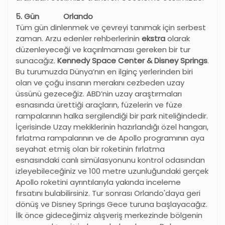
5. Gün Orlando
Tüm gün dinlenmek ve çevreyi tanımak için serbest
zaman. Arzu edenler rehberlerinin
ekstra
olarak
düzenleyeceği ve kaçırılmaması gereken bir tur
sunacağız.
Kennedy Space Center & Disney Springs
.
Bu turumuzda Dünya’nın en ilginç yerlerinden biri
olan ve çoğu insanın merakını cezbeden uzay
üssünü gezeceğiz. ABD’nin uzay araştırmaları
esnasında ürettiği araçların, füzelerin ve füze
rampalarının halka sergilendiği bir park niteliğindedir.
İçerisinde Uzay mekiklerinin hazırlandığı özel hangarı,
fırlatma rampalarının ve de Apollo programının aya
seyahat etmiş olan bir roketinin fırlatma
esnasındaki canlı simülasyonunu kontrol odasından
izleyebileceğiniz ve 100 metre uzunluğundaki gerçek
Apollo roketini ayrıntılarıyla yakında inceleme
fırsatını bulabilirsiniz. Tur sonrası Orlando'daya geri
dönüş ve Disney Springs Gece turuna başlayacağız.
İlk önce gideceğimiz alışveriş merkezinde bölgenin