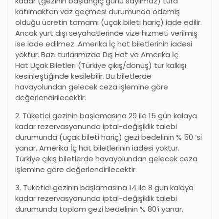
kadar (gezinin başlangıç günü sayılmaz) tura
katılmaktan vaz geçmesi durumunda ödemiş
olduğu ücretin tamamı (uçak bileti hariç) iade edilir.
Ancak yurt dışı seyahatlerinde vize hizmeti verilmiş
ise iade edilmez. Amerika İç hat biletlerinin iadesi
yoktur. Bazı turlarımızda Dış Hat ve Amerika İç
Hat Uçak Biletleri (Türkiye çıkış/dönüş) tur kalkışı
kesinleştiğinde kesilebilir. Bu biletlerde
havayolundan gelecek ceza işlemine göre
değerlendirilecektir.
2. Tüketici gezinin başlamasına 29 ile 15 gün kalaya
kadar rezervasyonunda iptal-değişiklik talebi
durumunda (uçak bileti hariç) gezi bedelinin % 50
‘
si
yanar. Amerika İç hat biletlerinin iadesi yoktur.
Türkiye çıkış biletlerde havayolundan gelecek ceza
işlemine göre değerlendirilecektir.
3. Tüketici gezinin başlamasına 14 ile 8 gün kalaya
kadar rezervasyonunda iptal-değişiklik talebi
durumunda toplam gezi bedelinin % 80
‘
i yanar.