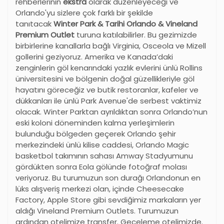
rehberlerinin
ekstra
olarak düzenleyeceği ve
Orlando'yu sizlere çok farklı bir şekilde
tanıtacak
Winter Park & Tarihi Orlando & Vineland
Premium Outlet
turuna katılabilirler. Bu gezimizde
birbirlerine kanallarla bağlı Virginia, Osceola ve Mizell
gollerini geziyoruz. Amerika ve Kanada’daki
zenginlerin göl kenarındaki yazlık evlerini ünlü Rollins
üniversitesini ve bölgenin doğal güzellikleriyle göl
hayatını göreceğiz ve butik restoranlar, kafeler ve
dükkanları ile ünlü Park Avenue'de serbest vaktimiz
olacak. Winter Parktan ayrıldıktan sonra Orlando’nun
eski koloni döneminden kalma yerleşimlerin
bulunduğu bölgeden geçerek Orlando şehir
merkezindeki ünlü kilise caddesi, Orlando Magic
basketbol takımının sahası Amway Stadyumunu
gördükten sonra Eola gölünde fotoğraf molası
veriyoruz. Bu turumuzun son durağı Orlandonun en
lüks alışveriş merkezi olan, içinde Cheesecake
Factory, Apple Store gibi sevdiğimiz markaların yer
aldığı Vineland Premium Outlets. Turumuzun
ardından otelimize transfer. Geceleme otelimizde.