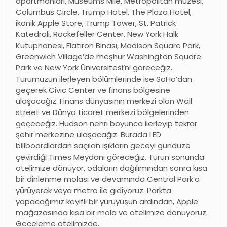
apartmanları, Museums Mile, Metropolitan müzesi,
Columbus Circle, Trump Hotel, The Plaza Hotel,
ikonik Apple Store, Trump Tower, St. Patrick
Katedrali, Rockefeller Center, New York Halk
Kütüphanesi, Flatiron Binası, Madison Square Park,
Greenwich Village’de meşhur Washington Square
Park ve New York Üniversitesi’ni göreceğiz.
Turumuzun ilerleyen bölümlerinde ise SoHo’dan
geçerek Civic Center ve finans bölgesine
ulaşacağız. Finans dünyasının merkezi olan Wall
street ve Dünya ticaret merkezi bölgelerinden
geçeceğiz. Hudson nehri boyunca ilerleyip tekrar
şehir merkezine ulaşacağız. Burada LED
billboardlardan saçılan ışıkların geceyi gündüze
çevirdiği Times Meydanı göreceğiz. Turun sonunda
otelimize dönüyor, odaların dağılımından sonra kısa
bir dinlenme molası ve devamında Central Park’a
yürüyerek veya metro ile gidiyoruz. Parkta
yapacağımız keyifli bir yürüyüşün ardından, Apple
mağazasında kısa bir mola ve otelimize dönüyoruz.
Geceleme otelimizde.