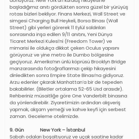
dönüyoruz. New York’un kuruluş hikayesine
başladığımız anıtı gördükten sonra güzel bir yürüyüş
rotası bizleri bekliyor. Finans Merkezi, Wall Street ve
simgesi Charging Bull Heykeli, Borsa Binası (Wall
Street) gibi yerleri görerek 11 Eylül saldırıları
sonrasında inşa edilen 9/11 anıtını, Yeni Dünya
Ticaret Merkezi Kulesi’ni (Freedom Tower) ve
mimarisi ile oldukça dikkat çeken Oculus yapısını
görüyoruz ve yine metro ile Dumbo bölgesine
geçiyoruz. Amerika’nın ünlü köprüsü Brooklyn Bridge
manzarasında fotoğraflarımızı çekip hikayesini
dinledikten sonra Empire State Binası’na gidiyoruz.
Arzu edenler çıkarak Manhattan’a bir de tepeden
bakabilirler. (Biletler ortalama 52-65 Usd arasıdır).
Rehberiniz müsaitliğe göre One Vanderbilt binasına
da yönlendirebilir. Ziyaretimizin ardından alışveriş
yapmak, akşam yemeği ve kahve keyfi için serbest
zaman. Geceleme otelimizde.
9. Gün New York – İstanbul
Sabah odaları boşaltıyoruz ve uçak saatine kadar