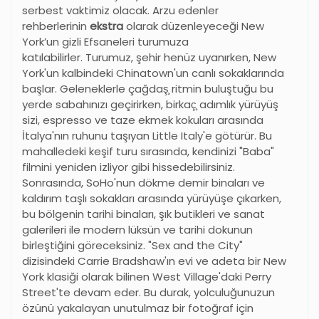
serbest vaktimiz olacak. Arzu edenler
rehberlerinin
ekstra
olarak düzenleyeceği New
York’un gizli Efsaneleri turumuza
katılabilirler. Turumuz, şehir henüz uyanırken, New
York'un kalbindeki Chinatown'un canlı sokaklarında
başlar. Geleneklerle çağdaş̧ ritmin buluştuğu bu
yerde sabahınızı geçirirken, birkaç̧ adımlık yürüyüş
sizi, espresso ve taze ekmek kokuları arasında
İtalya'nın ruhunu taşıyan Little Italy'e götürür. Bu
mahalledeki keşif turu sırasında, kendinizi "Baba"
filmini yeniden izliyor gibi hissedebilirsiniz.
Sonrasında, SoHo'nun dökme demir binaları ve
kaldırım taşlı sokakları arasında yürüyüşe çıkarken,
bu bölgenin tarihi binaları, şık butikleri ve sanat
galerileri ile modern lüksün ve tarihi dokunun
birleştiğini göreceksiniz. "Sex and the City"
dizisindeki Carrie Bradshaw'ın evi ve adeta bir New
York klasiği olarak bilinen West Village'daki Perry
Street'te devam eder. Bu durak, yolculuğunuzun
özünü yakalayan unutulmaz bir fotoğraf için