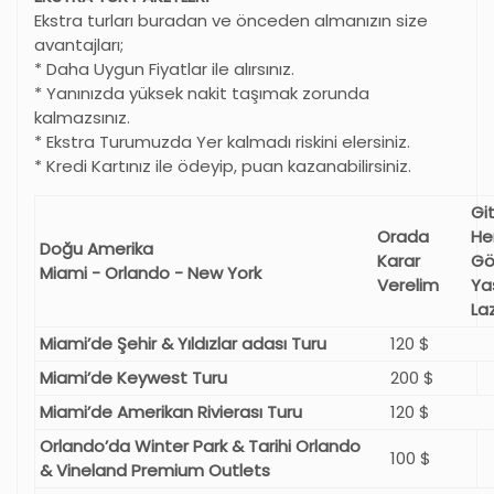
Ekstra turları buradan ve önceden almanızın size
avantajları;
* Daha Uygun Fiyatlar ile alırsınız.
* Yanınızda yüksek nakit taşımak zorunda
kalmazsınız.
* Ekstra Turumuzda Yer kalmadı riskini elersiniz.
* Kredi Kartınız ile ödeyip, puan kazanabilirsiniz.
Gi
Orada
He
Doğu Amerika
Karar
Gö
Miami - Orlando - New York
Verelim
Ya
La
Miami’de Şehir & Yıldızlar adası Turu
120 $
Miami’de Keywest Turu
200 $
Miami’de Amerikan Rivierası Turu
120 $
Orlando’da Winter Park & Tarihi Orlando
100 $
& Vineland Premium Outlets