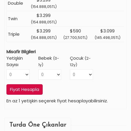
Double
(154.888,05TL)
$3.299
Twin
(154.888,05TL)
$3.299
$590
$3.099
Triple
(154.888,05TL)
(27.700,50TL)
(145.498,05TL)
Misafir Bilgileri
Yetişkin
Bebek
Çocuk
(0-
(2-
Sayısı
1y)
12y)
Fiyat Hesapla
En az 1 yetişkin seçerek fiyat hesaplayabilirsiniz.
Turda Öne Çıkanlar