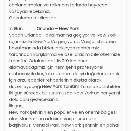
canlandırmaları ve roller costerlarda heyecan
yaşayabileceksiniz.
Geceleme otelimizde.
7. Gün Orlando – New York
Sabah Orlando Havalimanına geçiyor ve New York
uçumuz ile New York’a geçiyoruz. Varışa istinaden
havalimanında bizleri bekleyen rehberimiz
tarafından karşılanma ve özel aracımız ile otelimize
transfer. Odaları saat 16:00’dan önce
alamayacağımız için hem şehri profesyonel
rehberiniz ile keşfetmek hem de iyi değerlendirmek
için
a
rzu edenler rehberlerinin
ekstra
olarak
düzenleyeceği
New York Tanıtım
Turuna katılabilirler.
İki gün sürecek bu turumuzda New York’un her yerini
dolu dolu gezeceksiniz.
İlk gün;
New York şehrinin en popüler ve en önemli bölgesi
olan Manhattan adasına varıp turumuza
başlıyoruz. Central Park, New York şehrinin en pahalı