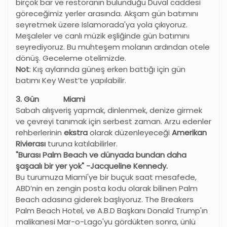
birçok bar ve restoranın bulunduğu Duval caddesi
göreceğimiz yerler arasında. Akşam gün batımını
seyretmek üzere Islamorada'ya yola çıkıyoruz.
Meşaleler ve canlı müzik eşliğinde gün batımını
seyrediyoruz. Bu muhteşem molanın ardından otele
dönüş. Geceleme otelimizde.
Not
: Kış aylarında güneş erken battığı için gün
batımı Key West’te yapılabilir.
3. Gün Miami
Sabah alışveriş yapmak, dinlenmek, denize girmek
ve çevreyi tanımak için serbest zaman. Arzu edenler
rehberlerinin
ekstra
olarak düzenleyeceği
Amerikan
Rivierası
turuna katılabilirler.
"Burası Palm Beach ve dünyada bundan daha
şaşaalı bir yer yok" -Jacqueline Kennedy.
Bu turumuza Miami'ye bir buçuk saat mesafede,
ABD’nin en zengin posta kodu olarak bilinen Palm
Beach adasına giderek başlıyoruz. The Breakers
Palm Beach Hotel, ve A.B.D Başkanı Donald Trump'ın
malikanesi Mar-o-Lago'yu gördükten sonra, ünlü