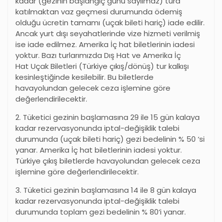
kadar (gezinin başlangıç günü sayılmaz) tura
katılmaktan vaz geçmesi durumunda ödemiş
olduğu ücretin tamamı (uçak bileti hariç) iade edilir.
Ancak yurt dışı seyahatlerinde vize hizmeti verilmiş
ise iade edilmez. Amerika İç hat biletlerinin iadesi
yoktur. Bazı turlarımızda Dış Hat ve Amerika İç
Hat Uçak Biletleri (Türkiye çıkış/dönüş) tur kalkışı
kesinleştiğinde kesilebilir. Bu biletlerde
havayolundan gelecek ceza işlemine göre
değerlendirilecektir.
2. Tüketici gezinin başlamasına 29 ile 15 gün kalaya
kadar rezervasyonunda iptal-değişiklik talebi
durumunda (uçak bileti hariç) gezi bedelinin % 50
‘
si
yanar. Amerika İç hat biletlerinin iadesi yoktur.
Türkiye çıkış biletlerde havayolundan gelecek ceza
işlemine göre değerlendirilecektir.
3. Tüketici gezinin başlamasına 14 ile 8 gün kalaya
kadar rezervasyonunda iptal-değişiklik talebi
durumunda toplam gezi bedelinin % 80
‘
i yanar.