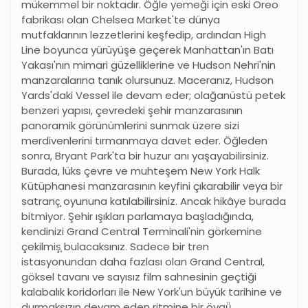
mükemmel bir noktadır. Öğle yemeği için eski Oreo
fabrikası olan Chelsea Market'te dünya
mutfaklarının lezzetlerini keşfedip, ardından High
Line boyunca yürüyüşe geçerek Manhattan'ın Batı
Yakası'nın mimari güzelliklerine ve Hudson Nehri'nin
manzaralarına tanık olursunuz. Maceranız, Hudson
Yards'daki Vessel ile devam eder; olağanüstü petek
benzeri yapısı, çevredeki şehir manzarasının
panoramik görünümlerini sunmak üzere sizi
merdivenlerini tırmanmaya davet eder. Öğleden
sonra, Bryant Park'ta bir huzur anı yaşayabilirsiniz.
Burada, lüks çevre ve muhteşem New York Halk
Kütüphanesi manzarasının keyfini çıkarabilir veya bir
satranç̧ oyununa katılabilirsiniz. Ancak hikâye burada
bitmiyor. Şehir ışıkları parlamaya başladığında,
kendinizi Grand Central Terminali'nin görkemine
çekilmiş̧ bulacaksınız. Sadece bir tren
istasyonundan daha fazlası olan Grand Central,
göksel tavanı ve sayısız film sahnesinin geçtiği
kalabalık koridorları ile New York'un büyük tarihine ve
durmaksızın devam eden ritmine bir övgü̈