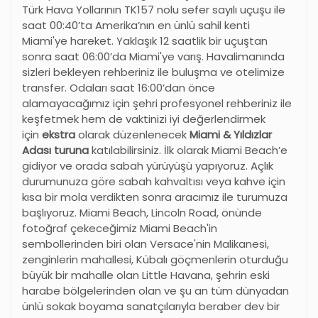
Türk Hava Yollarının TK157 nolu sefer sayılı uçuşu ile
saat 00:40’ta Amerika
’
nın en ünlü sahil kenti
Miami'ye hareket. Yaklaşık 12 saatlik bir uçuştan
sonra saat 06:00’da Miami'ye varış. Havalimanında
sizleri bekleyen rehberiniz ile buluşma ve otelimize
transfer. Odaları saat 16:00’dan önce
alamayacağımız için şehri profesyonel rehberiniz ile
keşfetmek hem de vaktinizi iyi değerlendirmek
için
ekstra
olarak düzenlenecek
Miami & Yıldızlar
Adası turuna
katılabilirsiniz. İlk olarak Miami Beach’e
gidiyor ve orada sabah yürüyüşü yapıyoruz. Açlık
durumunuza göre sabah kahvaltısı veya kahve için
kısa bir mola verdikten sonra aracımız ile turumuza
başlıyoruz. Miami Beach, Lincoln Road, önünde
fotoğraf çekeceğimiz Miami Beach'in
sembollerinden biri olan Versace'nin Malikanesi,
zenginlerin mahallesi, Kübalı göçmenlerin oturduğu
büyük bir mahalle olan Little Havana, şehrin eski
harabe bölgelerinden olan ve şu an tüm dünyadan
ünlü sokak boyama sanatçılarıyla beraber dev bir