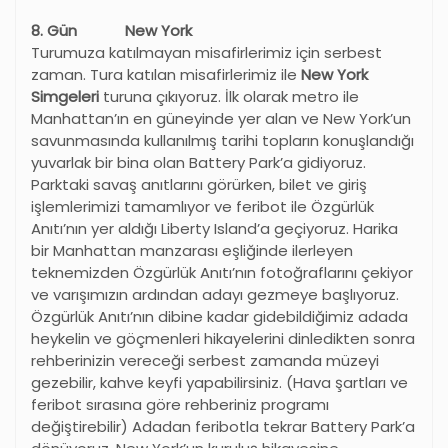
8. Gün New York
Turumuza katılmayan misafirlerimiz için serbest
zaman. Tura katılan misafirlerimiz ile
New York
Simgeleri
turuna çıkıyoruz. İlk olarak metro ile
Manhattan’ın en güneyinde yer alan ve New York’un
savunmasında kullanılmış tarihi topların konuşlandığı
yuvarlak bir bina olan Battery Park’a gidiyoruz.
Parktaki savaş anıtlarını görürken, bilet ve giriş
işlemlerimizi tamamlıyor ve feribot ile Özgürlük
Anıtı’nın yer aldığı Liberty Island’a geçiyoruz. Harika
bir Manhattan manzarası eşliğinde ilerleyen
teknemizden Özgürlük Anıtı’nın fotoğraflarını çekiyor
ve varışımızın ardından adayı gezmeye başlıyoruz.
Özgürlük Anıtı’nın dibine kadar gidebildiğimiz adada
heykelin ve göçmenleri hikayelerini dinledikten sonra
rehberinizin vereceği serbest zamanda müzeyi
gezebilir, kahve keyfi yapabilirsiniz. (Hava şartları ve
feribot sırasına göre rehberiniz programı
değiştirebilir) Adadan feribotla tekrar Battery Park’a