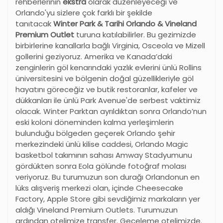
rehberlerinin
ekstra
olarak düzenleyeceği ve
Orlando'yu sizlere çok farklı bir şekilde
tanıtacak
Winter Park & Tarihi Orlando & Vineland
Premium Outlet
turuna katılabilirler. Bu gezimizde
birbirlerine kanallarla bağlı Virginia, Osceola ve Mizell
gollerini geziyoruz. Amerika ve Kanada’daki
zenginlerin göl kenarındaki yazlık evlerini ünlü Rollins
üniversitesini ve bölgenin doğal güzellikleriyle göl
hayatını göreceğiz ve butik restoranlar, kafeler ve
dükkanları ile ünlü Park Avenue'de serbest vaktimiz
olacak. Winter Parktan ayrıldıktan sonra Orlando’nun
eski koloni döneminden kalma yerleşimlerin
bulunduğu bölgeden geçerek Orlando şehir
merkezindeki ünlü kilise caddesi, Orlando Magic
basketbol takımının sahası Amway Stadyumunu
gördükten sonra Eola gölünde fotoğraf molası
veriyoruz. Bu turumuzun son durağı Orlandonun en
lüks alışveriş merkezi olan, içinde Cheesecake
Factory, Apple Store gibi sevdiğimiz markaların yer
aldığı Vineland Premium Outlets. Turumuzun
ardından otelimize transfer. Geceleme otelimizde.