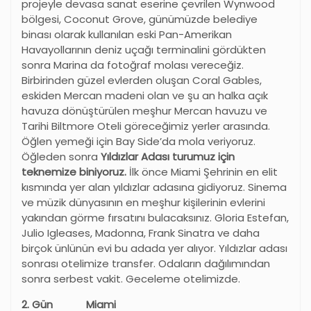
projeyle devasa sanat eserine çevrilen Wynwood
bölgesi, Coconut Grove, günümüzde belediye
binası olarak kullanılan eski Pan-Amerikan
Havayollarının deniz uçağı terminalini gördükten
sonra Marina da fotoğraf molası vereceğiz.
Birbirinden güzel evlerden oluşan Coral Gables,
eskiden Mercan madeni olan ve şu an halka açık
havuza dönüştürülen meşhur Mercan havuzu ve
Tarihi Biltmore Oteli göreceğimiz yerler arasında.
Öğlen yemeği için Bay Side’da mola veriyoruz.
Öğleden sonra
Yıldızlar Adası turumuz için
teknemize biniyoruz.
İlk önce Miami Şehrinin en elit
kısmında yer alan yıldızlar adasına gidiyoruz. Sinema
ve müzik dünyasının en meşhur kişilerinin evlerini
yakından görme fırsatını bulacaksınız. Gloria Estefan,
Julio Igleases, Madonna, Frank Sinatra ve daha
birçok ünlünün evi bu adada yer alıyor. Yıldızlar adası
sonrası otelimize transfer. Odaların dağılımından
sonra serbest vakit. Geceleme otelimizde.
2. Gün Miami