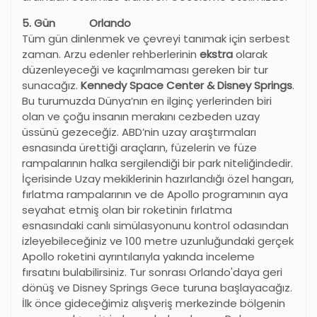
5. Gün Orlando
Tüm gün dinlenmek ve çevreyi tanımak için serbest
zaman. Arzu edenler rehberlerinin
ekstra
olarak
düzenleyeceği ve kaçırılmaması gereken bir tur
sunacağız.
Kennedy Space Center & Disney Springs
.
Bu turumuzda Dünya’nın en ilginç yerlerinden biri
olan ve çoğu insanın merakını cezbeden uzay
üssünü gezeceğiz. ABD’nin uzay araştırmaları
esnasında ürettiği araçların, füzelerin ve füze
rampalarının halka sergilendiği bir park niteliğindedir.
İçerisinde Uzay mekiklerinin hazırlandığı özel hangarı,
fırlatma rampalarının ve de Apollo programının aya
seyahat etmiş olan bir roketinin fırlatma
esnasındaki canlı simülasyonunu kontrol odasından
izleyebileceğiniz ve 100 metre uzunluğundaki gerçek
Apollo roketini ayrıntılarıyla yakında inceleme
fırsatını bulabilirsiniz. Tur sonrası Orlando'daya geri
dönüş ve Disney Springs Gece turuna başlayacağız.
İlk önce gideceğimiz alışveriş merkezinde bölgenin