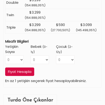
Double
(154.888,05TL)
$3.299
Twin
(154.888,05TL)
$3.299
$590
$3.099
Triple
(154.888,05TL)
(27.700,50TL)
(145.498,05TL)
Misafir Bilgileri
Yetişkin
Bebek
Çocuk
(0-
(2-
Sayısı
1y)
12y)
Fiyat Hesapla
En az 1 yetişkin seçerek fiyat hesaplayabilirsiniz.
Turda Öne Çıkanlar