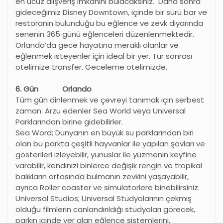
en ucuz alışveriş imkanını bulacaksınız. Daha sonra
gideceğimiz Disney Downtown, içinde bir sürü bar ve
restoranın bulunduğu bu eğlence ve zevk diyarında
senenin 365 günü eğlenceleri düzenlenmektedir.
Orlando
’
da gece hayatına meraklı olanlar ve
eğlenmek isteyenler için ideal bir yer. Tur sonrası
otelimize transfer. Geceleme otelimizde.
6. Gün Orlando
Tüm gün dinlenmek ve çevreyi tanımak için serbest
zaman. Arzu edenler Sea World veya Universal
Parklarından birine gidebilirler.
Sea Word; Dünyanın en büyük su parklarından biri
olan bu parkta çeşitli hayvanlar ile yapılan şovları ve
gösterileri izleyebilir, yunuslar ile yüzmenin keyfine
varabilir, kendinizi binlerce değişik rengin ve tropikal
balıkların ortasında bulmanın zevkini yaşayabilir,
ayrıca Roller coaster ve simulatorlere binebilirsiniz.
Universal Studios; Universal Stüdyolarının çekmiş
olduğu filmlerin canlandırıldığı stüdyoları görecek,
parkın içinde yer alan eğlence sistemlerini,