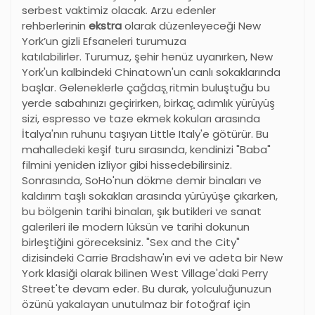
serbest vaktimiz olacak. Arzu edenler
rehberlerinin
ekstra
olarak düzenleyeceği New
York’un gizli Efsaneleri turumuza
katılabilirler. Turumuz, şehir henüz uyanırken, New
York'un kalbindeki Chinatown'un canlı sokaklarında
başlar. Geleneklerle çağdaş̧ ritmin buluştuğu bu
yerde sabahınızı geçirirken, birkaç̧ adımlık yürüyüş
sizi, espresso ve taze ekmek kokuları arasında
İtalya'nın ruhunu taşıyan Little Italy'e götürür. Bu
mahalledeki keşif turu sırasında, kendinizi "Baba"
filmini yeniden izliyor gibi hissedebilirsiniz.
Sonrasında, SoHo'nun dökme demir binaları ve
kaldırım taşlı sokakları arasında yürüyüşe çıkarken,
bu bölgenin tarihi binaları, şık butikleri ve sanat
galerileri ile modern lüksün ve tarihi dokunun
birleştiğini göreceksiniz. "Sex and the City"
dizisindeki Carrie Bradshaw'ın evi ve adeta bir New
York klasiği olarak bilinen West Village'daki Perry
Street'te devam eder. Bu durak, yolculuğunuzun
özünü yakalayan unutulmaz bir fotoğraf için