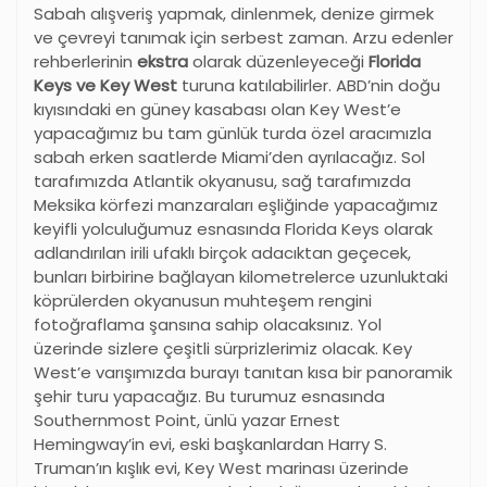
Sabah alışveriş yapmak, dinlenmek, denize girmek
ve çevreyi tanımak için serbest zaman. Arzu edenler
rehberlerinin
ekstra
olarak düzenleyeceği
Florida
Keys ve Key West
turuna katılabilirler. ABD’nin doğu
kıyısındaki en güney kasabası olan Key West’e
yapacağımız bu tam günlük turda özel aracımızla
sabah erken saatlerde Miami’den ayrılacağız. Sol
tarafımızda Atlantik okyanusu, sağ tarafımızda
Meksika körfezi manzaraları eşliğinde yapacağımız
keyifli yolculuğumuz esnasında Florida Keys olarak
adlandırılan irili ufaklı birçok adacıktan geçecek,
bunları birbirine bağlayan kilometrelerce uzunluktaki
köprülerden okyanusun muhteşem rengini
fotoğraflama şansına sahip olacaksınız. Yol
üzerinde sizlere çeşitli sürprizlerimiz olacak. Key
West’e varışımızda burayı tanıtan kısa bir panoramik
şehir turu yapacağız. Bu turumuz esnasında
Southernmost Point, ünlü yazar Ernest
Hemingway’in evi, eski başkanlardan Harry S.
Truman’ın kışlık evi, Key West marinası üzerinde