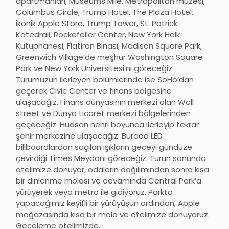
apartmanları, Museums Mile, Metropolitan müzesi,
Columbus Circle, Trump Hotel, The Plaza Hotel,
ikonik Apple Store, Trump Tower, St. Patrick
Katedrali, Rockefeller Center, New York Halk
Kütüphanesi, Flatiron Binası, Madison Square Park,
Greenwich Village’de meşhur Washington Square
Park ve New York Üniversitesi’ni göreceğiz.
Turumuzun ilerleyen bölümlerinde ise SoHo’dan
geçerek Civic Center ve finans bölgesine
ulaşacağız. Finans dünyasının merkezi olan Wall
street ve Dünya ticaret merkezi bölgelerinden
geçeceğiz. Hudson nehri boyunca ilerleyip tekrar
şehir merkezine ulaşacağız. Burada LED
billboardlardan saçılan ışıkların geceyi gündüze
çevirdiği Times Meydanı göreceğiz. Turun sonunda
otelimize dönüyor, odaların dağılımından sonra kısa
bir dinlenme molası ve devamında Central Park’a
yürüyerek veya metro ile gidiyoruz. Parkta
yapacağımız keyifli bir yürüyüşün ardından, Apple
mağazasında kısa bir mola ve otelimize dönüyoruz.
Geceleme otelimizde.