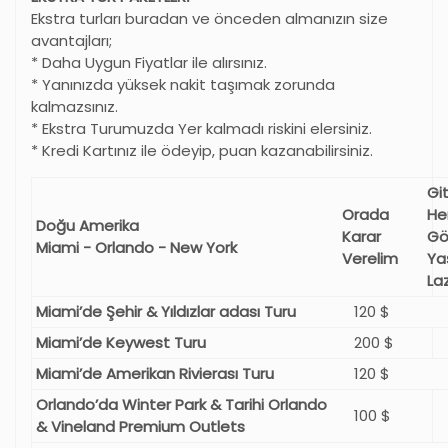
Ekstra turları buradan ve önceden almanızın size
avantajları;
* Daha Uygun Fiyatlar ile alırsınız.
* Yanınızda yüksek nakit taşımak zorunda
kalmazsınız.
* Ekstra Turumuzda Yer kalmadı riskini elersiniz.
* Kredi Kartınız ile ödeyip, puan kazanabilirsiniz.
Gi
Orada
He
Doğu Amerika
Karar
Gö
Miami - Orlando - New York
Verelim
Ya
La
Miami’de Şehir & Yıldızlar adası Turu
120 $
Miami’de Keywest Turu
200 $
Miami’de Amerikan Rivierası Turu
120 $
Orlando’da Winter Park & Tarihi Orlando
100 $
& Vineland Premium Outlets