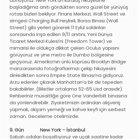
dönüyoruz. New York’un kuruluş hikayesine
başladığımız anıtı gördükten sonra güzel bir yürüyüş
rotası bizleri bekliyor. Finans Merkezi, Wall Street ve
simgesi Charging Bull Heykeli, Borsa Binası (Wall
Street) gibi yerleri görerek 11 Eylül saldırıları
sonrasında inşa edilen 9/11 anıtını, Yeni Dünya
Ticaret Merkezi Kulesi’ni (Freedom Tower) ve
mimarisi ile oldukça dikkat çeken Oculus yapısını
görüyoruz ve yine metro ile Dumbo bölgesine
geçiyoruz. Amerika’nın ünlü köprüsü Brooklyn Bridge
manzarasında fotoğraflarımızı çekip hikayesini
dinledikten sonra Empire State Binası’na gidiyoruz.
Arzu edenler çıkarak Manhattan’a bir de tepeden
bakabilirler. (Biletler ortalama 52-65 Usd arasıdır).
Rehberiniz müsaitliğe göre One Vanderbilt binasına
da yönlendirebilir. Ziyaretimizin ardından alışveriş
yapmak, akşam yemeği ve kahve keyfi için serbest
zaman. Geceleme otelimizde.
9. Gün New York – İstanbul
Sabah odaları boşaltıyoruz ve uçak saatine kadar