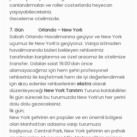
canlandırmaları ve roller costerlarda heyecan
yaşayabileceksiniz.
Geceleme otelimizde.
7. Gün Orlando – New York
Sabah Orlando Havalimanına geçiyor ve New York
uçumuz ile New York’a geçiyoruz. Varışa istinaden
havalimanında bizleri bekleyen rehberimiz
tarafından karşılanma ve özel aracımız ile otelimize
transfer. Odaları saat 16:00’dan önce
alamayacağımız için hem şehri profesyonel
rehberiniz ile keşfetmek hem de iyi değerlendirmek
için
a
rzu edenler rehberlerinin
ekstra
olarak
düzenleyeceği
New York Tanıtım
Turuna katılabilirler.
İki gün sürecek bu turumuzda New York’un her yerini
dolu dolu gezeceksiniz.
İlk gün;
New York şehrinin en popüler ve en önemli bölgesi
olan Manhattan adasına varıp turumuza
başlıyoruz. Central Park, New York şehrinin en pahalı