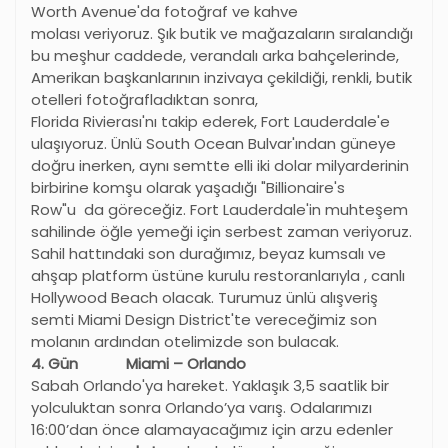
Worth Avenue'da fotoğraf ve kahve
molası veriyoruz. Şık butik ve mağazaların sıralandığı
bu meşhur caddede, verandalı arka bahçelerinde,
Amerikan başkanlarının inzivaya çekildiği, renkli, butik
otelleri fotoğrafladıktan sonra,
Florida Rivierası'nı takip ederek, Fort Lauderdale'e
ulaşıyoruz. Ünlü South Ocean Bulvar'ından güneye
doğru inerken, aynı semtte elli iki dolar milyarderinin
birbirine komşu olarak yaşadığı "Billionaire's
Row"u da göreceğiz. Fort Lauderdale'in muhteşem
sahilinde öğle yemeği için serbest zaman veriyoruz.
Sahil hattındaki son durağımız, beyaz kumsalı ve
ahşap platform üstüne kurulu restoranlarıyla , canlı
Hollywood Beach olacak. Turumuz ünlü alışveriş
semti Miami Design District'te vereceğimiz son
molanın ardından otelimizde son bulacak.
4. Gün Miami – Orlando
Sabah Orlando'ya hareket. Yaklaşık 3,5 saatlik bir
yolculuktan sonra Orlando’ya varış. Odalarımızı
16:00’dan önce alamayacağımız için arzu edenler