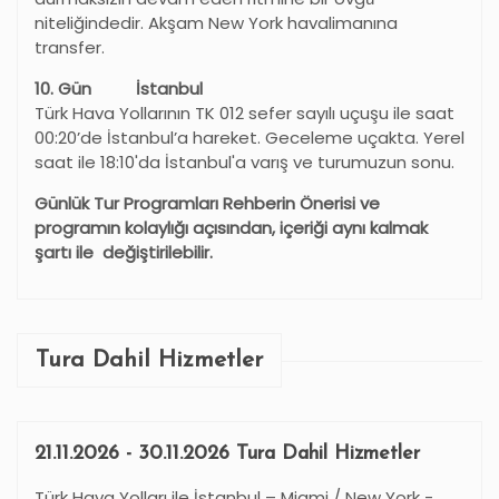
niteliğindedir. Akşam New York havalimanına
transfer.
10
. Gün
İstanbul
Türk Hava Yollarının TK 012 sefer sayılı uçuşu ile saat
00:20’de İstanbul
’
a hareket. Geceleme uçakta. Yerel
saat ile 18:10'da İstanbul'a varış ve turumuzun sonu.
Günlük Tur Programları Rehberin Önerisi ve
programın kolaylığı açısından, içeriği aynı kalmak
şartı ile değiştirilebilir.
Tura Dahil Hizmetler
21.11.2026 - 30.11.2026 Tura Dahil Hizmetler
Türk Hava Yolları ile İstanbul – Miami / New York -