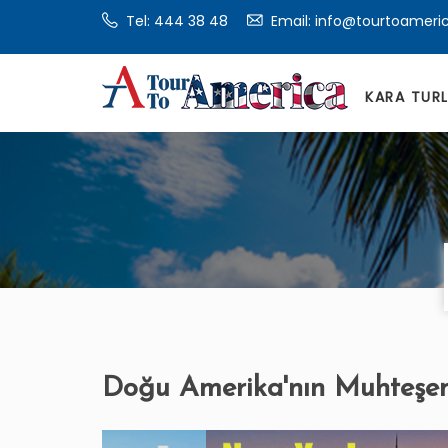
Tel:
444 38 48
Email: info@tourtoameri
KARA TUR
Doğu Amerika'nın Muhteşem