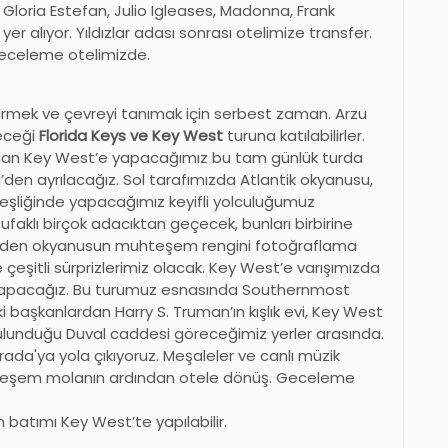
. Gloria Estefan, Julio Igleases, Madonna, Frank
r alıyor. Yıldızlar adası sonrası otelimize transfer.
Geceleme otelimizde.
irmek ve çevreyi tanımak için serbest zaman. Arzu
eceği
Florida Keys ve Key West
turuna katılabilirler.
 olan Key West’e yapacağımız bu tam günlük turda
den ayrılacağız. Sol tarafımızda Atlantik okyanusu,
eşliğinde yapacağımız keyifli yolculuğumuz
i ufaklı birçok adacıktan geçecek, bunları birbirine
lerden okyanusun muhteşem rengini fotoğraflama
e çeşitli sürprizlerimiz olacak. Key West’e varışımızda
u yapacağız. Bu turumuz esnasında Southernmost
i başkanlardan Harry S. Truman’ın kışlık evi, Key West
bulunduğu Duval caddesi göreceğimiz yerler arasında.
da'ya yola çıkıyoruz. Meşaleler ve canlı müzik
uhteşem molanın ardından otele dönüş. Geceleme
n batımı Key West’te yapılabilir.