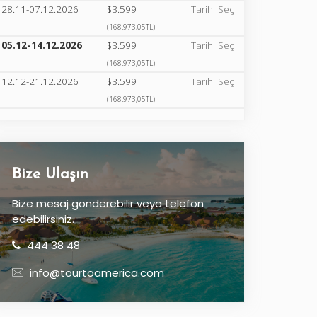
28.11-07.12.2026
$3.599
Tarihi Seç
(168.973,05TL)
05.12-14.12.2026
$3.599
Tarihi Seç
(168.973,05TL)
12.12-21.12.2026
$3.599
Tarihi Seç
(168.973,05TL)
Bize Ulaşın
Bize mesaj gönderebilir veya telefon
edebilirsiniz.
444 38 48
info@tourtoamerica.com