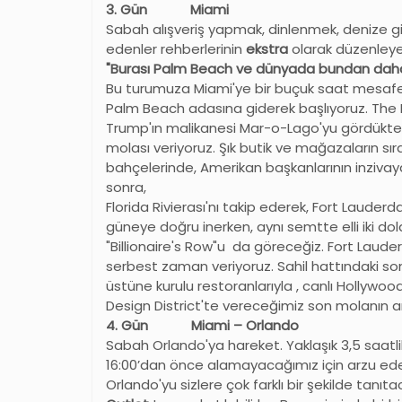
3. Gün Miami
Sabah alışveriş yapmak, dinlenmek, denize g
edenler rehberlerinin
ekstra
olarak düzenley
"Burası Palm Beach ve dünyada bundan daha 
Bu turumuza Miami'ye bir buçuk saat mesafed
Palm Beach adasına giderek başlıyoruz. The 
Trump'ın malikanesi Mar-o-Lago'yu gördükte
molası veriyoruz. Şık butik ve mağazaların s
bahçelerinde, Amerikan başkanlarının inzivaya ç
sonra,
Florida Rivierası'nı takip ederek, Fort Lauder
güneye doğru inerken, aynı semtte elli iki dol
"Billionaire's Row"u da göreceğiz. Fort Laud
serbest zaman veriyoruz. Sahil hattındaki s
üstüne kurulu restoranlarıyla , canlı Hollywo
Design District'te vereceğimiz son molanı
4. Gün Miami – Orlando
Sabah Orlando'ya hareket. Yaklaşık 3,5 saatlik
16:00’dan önce alamayacağımız için arzu ede
Orlando'yu sizlere çok farklı bir şekilde tanıt