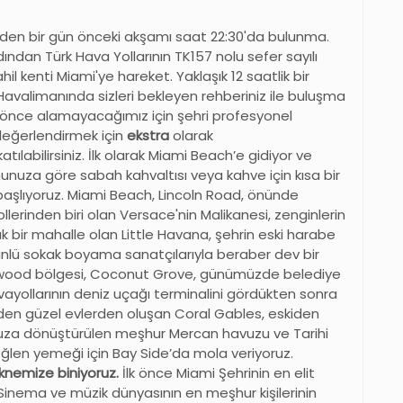
nden bir gün önceki akşamı saat 22:30'da bulunma.
ından Türk Hava Yollarının TK157 nolu sefer sayılı
hil kenti Miami'ye hareket. Yaklaşık 12 saatlik bir
Havalimanında sizleri bekleyen rehberiniz ile buluşma
n önce alamayacağımız için şehri profesyonel
 değerlendirmek için
ekstra
olarak
katılabilirsiniz. İlk olarak Miami Beach’e gidiyor ve
nuza göre sabah kahvaltısı veya kahve için kısa bir
başlıyoruz. Miami Beach, Lincoln Road, önünde
rinden biri olan Versace'nin Malikanesi, zenginlerin
 bir mahalle olan Little Havana, şehrin eski harabe
nlü sokak boyama sanatçılarıyla beraber dev bir
nwood bölgesi, Coconut Grove, günümüzde belediye
vayollarının deniz uçağı terminalini gördükten sonra
nden güzel evlerden oluşan Coral Gables, eskiden
uza dönüştürülen meşhur Mercan havuzu ve Tarihi
Öğlen yemeği için Bay Side’da mola veriyoruz.
eknemize biniyoruz.
İlk önce Miami Şehrinin en elit
. Sinema ve müzik dünyasının en meşhur kişilerinin