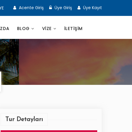
Acente Giriş
Üye Giriş
Üye Kayıt
YE
IZDA
BLOG
VİZE
İLETİŞİM
Tur Detayları