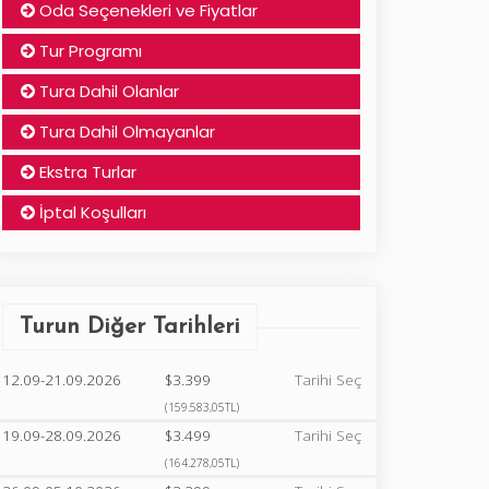
Oda Seçenekleri ve Fiyatlar
Tur Programı
Tura Dahil Olanlar
Tura Dahil Olmayanlar
Ekstra Turlar
İptal Koşulları
Turun Diğer Tarihleri
12.09-21.09.2026
$3.399
Tarihi Seç
(159.583,05TL)
19.09-28.09.2026
$3.499
Tarihi Seç
(164.278,05TL)