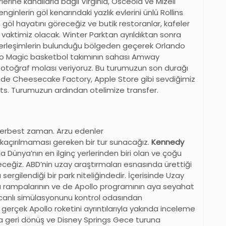
rlerine kanallarla bağlı Virginia, Osceola ve Mizell
ginlerin göl kenarındaki yazlık evlerini ünlü Rollins
e göl hayatını göreceğiz ve butik restoranlar, kafeler
 vaktimiz olacak. Winter Parktan ayrıldıktan sonra
erleşimlerin bulunduğu bölgeden geçerek Orlando
ando Magic basketbol takımının sahası Amway
toğraf molası veriyoruz. Bu turumuzun son durağı
çinde Cheesecake Factory, Apple Store gibi sevdiğimiz
ts. Turumuzun ardından otelimize transfer.
serbest zaman. Arzu edenler
kaçırılmaması gereken bir tur sunacağız.
Kennedy
a Dünya’nın en ilginç yerlerinden biri olan ve çoğu
eğiz. ABD’nin uzay araştırmaları esnasında ürettiği
 sergilendiği bir park niteliğindedir. İçerisinde Uzay
tma rampalarının ve de Apollo programının aya seyahat
i canlı simülasyonunu kontrol odasından
gerçek Apollo roketini ayrıntılarıyla yakında inceleme
daya geri dönüş ve Disney Springs Gece turuna