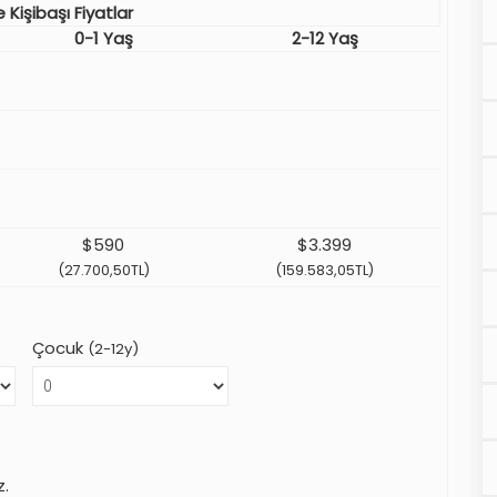
e Kişibaşı Fiyatlar
0-1 Yaş
2-12 Yaş
$590
$3.399
(27.700,50TL)
(159.583,05TL)
Çocuk
(2-12y)
z.