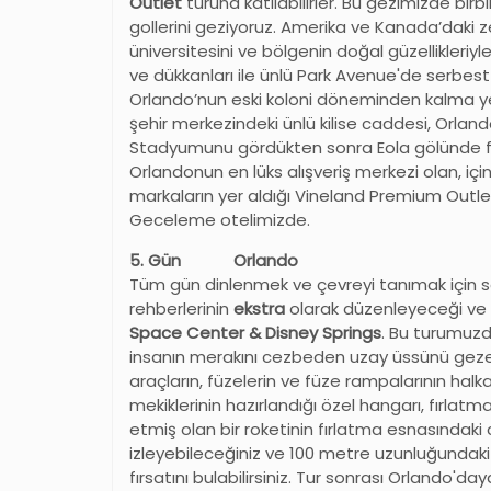
Outlet
turuna katılabilirler. Bu gezimizde birbi
gollerini geziyoruz. Amerika ve Kanada’daki zen
üniversitesini ve bölgenin doğal güzellikleriyl
ve dükkanları ile ünlü Park Avenue'de serbest
Orlando’nun eski koloni döneminden kalma y
şehir merkezindeki ünlü kilise caddesi, Orl
Stadyumunu gördükten sonra Eola gölünde fo
Orlandonun en lüks alışveriş merkezi olan, i
markaların yer aldığı Vineland Premium Outle
Geceleme otelimizde.
5. Gün Orlando
Tüm gün dinlenmek ve çevreyi tanımak için 
rehberlerinin
ekstra
olarak düzenleyeceği ve 
Space Center & Disney Springs
. Bu turumuzd
insanın merakını cezbeden uzay üssünü gezec
araçların, füzelerin ve füze rampalarının halka
mekiklerinin hazırlandığı özel hangarı, fırla
etmiş olan bir roketinin fırlatma esnasındak
izleyebileceğiniz ve 100 metre uzunluğundaki 
fırsatını bulabilirsiniz. Tur sonrası Orlando'