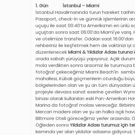
1. Gün İstanbul – Miami
İstanbul Havalimanında turun hareket tarihi
Pasaport, check-in ve gümrük işlemlerinin ard
uçuşu ile saat 00:40’ta Amerika
’
nın en ünlü sa
uçuştan sonra saat 06:00’da Miami'ye varış. 
ve otelimize transfer. Odaları saat 16:00’da
rehberiniz ile keşfetmek hem de vaktinizi iyi
düzenlenecek
Miami & Yıldızlar Adası turuna
orada sabah yürüyüşü yapıyoruz. Açlık durumu
mola verdikten sonra aracımız ile turumuza 
fotoğraf çekeceğimiz Miami Beach'in sembolle
mahallesi, Kübalı göçmenlerin oturduğu büyük
bölgelerinden olan ve şu an tüm dünyadan ü
projeyle devasa sanat eserine çevrilen Wy
binası olarak kullanılan eski Pan-Amerikan Ha
Marina da fotoğraf molası vereceğiz. Birbiri
Mercan madeni olan ve şu an halka açık hav
Biltmore Oteli göreceğimiz yerler arasında. 
Öğleden sonra
Yıldızlar Adası turumuz için t
kısmında yer alan yıldızlar adasına gidiyoruz