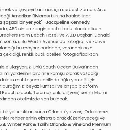
irmek ve çevreyi tanımak için serbest zaman. Arzu
eceği
Amerikan Rivierası
turuna katılabilirler.
şaşaalı bir yer yok" -Jacqueline Kennedy.
e, ABD’nin en zengin posta kodu olarak bilinen
Breakers Palm Beach Hotel, ve A.B.D Başkanı Donald
n sonra, ünlü Worth Avenue'da fotoğraf ve kahve
ıralandığı bu meşhur caddede, verandalı arka
ekildiği, renkli, butik otelleri fotoğrafladıktan
dale'e ulaşıyoruz. Ünlü South Ocean Bulvar'ından
ar milyarderinin birbirine komşu olarak yaşadığı
erdale'in muhteşem sahilinde öğle yemeği için
on durağımız, beyaz kumsalı ve ahşap platform
od Beach olacak. Turumuz ünlü alışveriş semti Miami
n ardından otelimizde son bulacak.
 bir yolculuktan sonra Orlando’ya varış. Odalarımızı
nler rehberlerinin
ekstra
olarak düzenleyeceği ve
acak
Winter Park & Tarihi Orlando & Vineland Premium