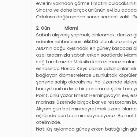
evlerini yakından görme fırsatını bulacaksınız
Sinatra ve daha birçok ünlünün evi bu adada ye
Odaların dağılımından sonra serbest vakit. 
2. Gün Miami
Sabah alışveriş yapmak, dinlenmek, denize g
edenler rehberlerinin
ekstra
olarak düzenley
ABD’nin doğu kıyısındaki en güney kasabası
özel aracımızla sabah erken saatlerde Miami’
sağ tarafımızda Meksika körfezi manzaraları 
esnasında Florida Keys olarak adlandırılan iril
bağlayan kilometrelerce uzunluktaki köprü
şansına sahip olacaksınız. Yol üzerinde sizler
burayı tanıtan kısa bir panoramik şehir tur
Point, ünlü yazar Ernest Hemingway’in evi, esk
marinası üzerinde birçok bar ve restoranın 
Akşam gün batımını seyretmek üzere Islamora
eşliğinde gün batımını seyrediyoruz. Bu m
otelimizde.
Not
: Kış aylarında güneş erken battığı için gü