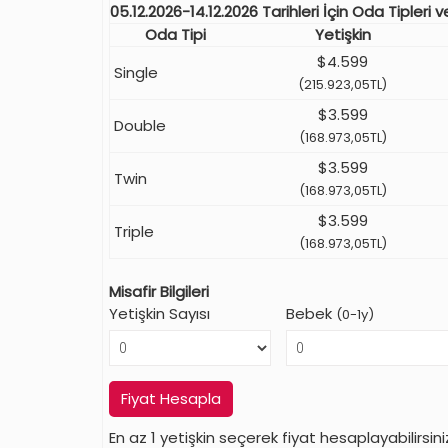
05.12.2026-14.12.2026 Tarihleri İçin Oda Tipleri v
Oda Tipi
Yetişkin
$4.599
Single
(215.923,05TL)
$3.599
Double
(168.973,05TL)
$3.599
Twin
(168.973,05TL)
$3.599
Triple
(168.973,05TL)
Misafir Bilgileri
Yetişkin Sayısı
Bebek
(0-1y)
Fiyat Hesapla
En az 1 yetişkin seçerek fiyat hesaplayabilirsini