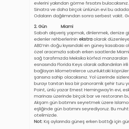
evlerini yakından görme fırsatını bulacaksınız
Sinatra ve daha birçok ünlünün evi bu adada ye
Odaların dağılımından sonra serbest vakit. 
2. Gün Miami
Sabah alışveriş yapmak, dinlenmek, denize g
edenler rehberlerinin
ekstra
olarak düzenley
ABD’nin doğu kıyısındaki en güney kasabası
özel aracımızla sabah erken saatlerde Miami’
sağ tarafımızda Meksika körfezi manzaraları 
esnasında Florida Keys olarak adlandırılan iril
bağlayan kilometrelerce uzunluktaki köprü
şansına sahip olacaksınız. Yol üzerinde sizler
burayı tanıtan kısa bir panoramik şehir tur
Point, ünlü yazar Ernest Hemingway’in evi, esk
marinası üzerinde birçok bar ve restoranın 
Akşam gün batımını seyretmek üzere Islamora
eşliğinde gün batımını seyrediyoruz. Bu m
otelimizde.
Not
: Kış aylarında güneş erken battığı için gü