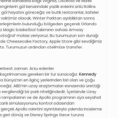
rlerine kanallarla bağlı Virginia, Osceola ve Mizell
ginlerin göl kenarındaki yazlık evlerini ünlü Rollins
e göl hayatını göreceğiz ve butik restoranlar, kafeler
 vaktimiz olacak. Winter Parktan ayrıldıktan sonra
erleşimlerin bulunduğu bölgeden geçerek Orlando
ando Magic basketbol takımının sahası Amway
toğraf molası veriyoruz. Bu turumuzun son durağı
çinde Cheesecake Factory, Apple Store gibi sevdiğimiz
ts. Turumuzun ardından otelimize transfer.
serbest zaman. Arzu edenler
kaçırılmaması gereken bir tur sunacağız.
Kennedy
a Dünya’nın en ilginç yerlerinden biri olan ve çoğu
eğiz. ABD’nin uzay araştırmaları esnasında ürettiği
 sergilendiği bir park niteliğindedir. İçerisinde Uzay
tma rampalarının ve de Apollo programının aya seyahat
i canlı simülasyonunu kontrol odasından
gerçek Apollo roketini ayrıntılarıyla yakında inceleme
daya geri dönüş ve Disney Springs Gece turuna