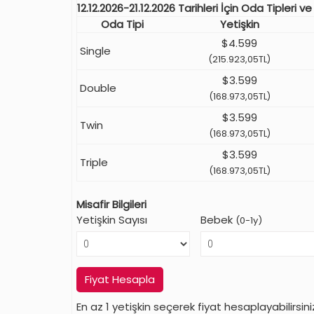
12.12.2026-21.12.2026 Tarihleri İçin Oda Tipleri ve
Oda Tipi
Yetişkin
$4.599
Single
(215.923,05TL)
$3.599
Double
(168.973,05TL)
$3.599
Twin
(168.973,05TL)
$3.599
Triple
(168.973,05TL)
Misafir Bilgileri
Yetişkin Sayısı
Bebek
(0-1y)
Fiyat Hesapla
En az 1 yetişkin seçerek fiyat hesaplayabilirsini