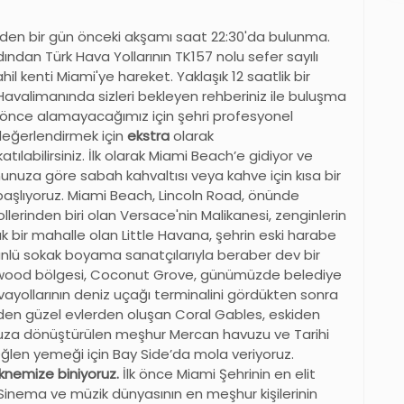
nden bir gün önceki akşamı saat 22:30'da bulunma.
ından Türk Hava Yollarının TK157 nolu sefer sayılı
hil kenti Miami'ye hareket. Yaklaşık 12 saatlik bir
Havalimanında sizleri bekleyen rehberiniz ile buluşma
n önce alamayacağımız için şehri profesyonel
 değerlendirmek için
ekstra
olarak
katılabilirsiniz. İlk olarak Miami Beach’e gidiyor ve
nuza göre sabah kahvaltısı veya kahve için kısa bir
başlıyoruz. Miami Beach, Lincoln Road, önünde
rinden biri olan Versace'nin Malikanesi, zenginlerin
 bir mahalle olan Little Havana, şehrin eski harabe
nlü sokak boyama sanatçılarıyla beraber dev bir
nwood bölgesi, Coconut Grove, günümüzde belediye
vayollarının deniz uçağı terminalini gördükten sonra
nden güzel evlerden oluşan Coral Gables, eskiden
uza dönüştürülen meşhur Mercan havuzu ve Tarihi
Öğlen yemeği için Bay Side’da mola veriyoruz.
eknemize biniyoruz.
İlk önce Miami Şehrinin en elit
. Sinema ve müzik dünyasının en meşhur kişilerinin