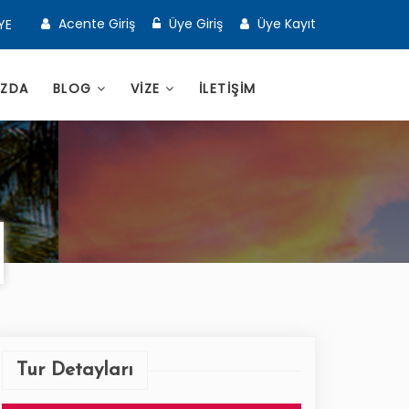
Acente Giriş
Üye Giriş
Üye Kayıt
YE
IZDA
BLOG
VİZE
İLETİŞİM
Tur Detayları