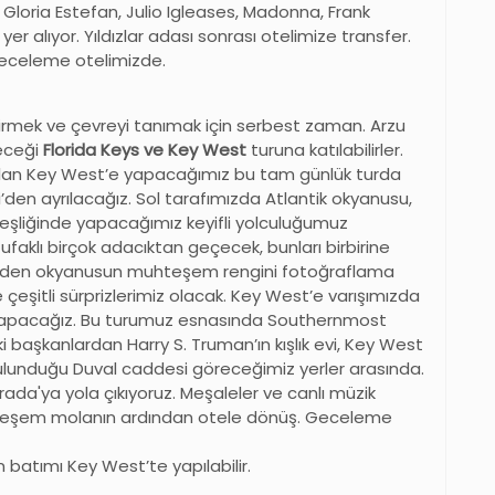
. Gloria Estefan, Julio Igleases, Madonna, Frank
r alıyor. Yıldızlar adası sonrası otelimize transfer.
Geceleme otelimizde.
irmek ve çevreyi tanımak için serbest zaman. Arzu
eceği
Florida Keys ve Key West
turuna katılabilirler.
 olan Key West’e yapacağımız bu tam günlük turda
den ayrılacağız. Sol tarafımızda Atlantik okyanusu,
eşliğinde yapacağımız keyifli yolculuğumuz
i ufaklı birçok adacıktan geçecek, bunları birbirine
lerden okyanusun muhteşem rengini fotoğraflama
e çeşitli sürprizlerimiz olacak. Key West’e varışımızda
u yapacağız. Bu turumuz esnasında Southernmost
i başkanlardan Harry S. Truman’ın kışlık evi, Key West
bulunduğu Duval caddesi göreceğimiz yerler arasında.
da'ya yola çıkıyoruz. Meşaleler ve canlı müzik
uhteşem molanın ardından otele dönüş. Geceleme
n batımı Key West’te yapılabilir.