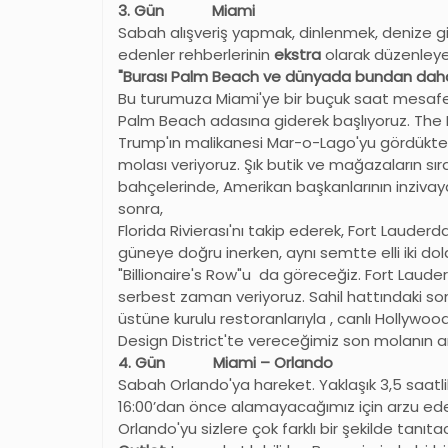
3. Gün Miami
Sabah alışveriş yapmak, dinlenmek, denize g
edenler rehberlerinin
ekstra
olarak düzenley
"Burası Palm Beach ve dünyada bundan daha 
Bu turumuza Miami'ye bir buçuk saat mesafed
Palm Beach adasına giderek başlıyoruz. The 
Trump'ın malikanesi Mar-o-Lago'yu gördükte
molası veriyoruz. Şık butik ve mağazaların s
bahçelerinde, Amerikan başkanlarının inzivaya ç
sonra,
Florida Rivierası'nı takip ederek, Fort Lauder
güneye doğru inerken, aynı semtte elli iki dol
"Billionaire's Row"u da göreceğiz. Fort Laud
serbest zaman veriyoruz. Sahil hattındaki s
üstüne kurulu restoranlarıyla , canlı Hollywo
Design District'te vereceğimiz son molanı
4. Gün Miami – Orlando
Sabah Orlando'ya hareket. Yaklaşık 3,5 saatlik
16:00’dan önce alamayacağımız için arzu ede
Orlando'yu sizlere çok farklı bir şekilde tanıt