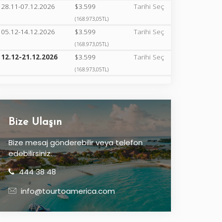
28.11-07.12.2026
$3.599
Tarihi Seç
(168.973,05TL)
05.12-14.12.2026
$3.599
Tarihi Seç
(168.973,05TL)
12.12-21.12.2026
$3.599
Tarihi Seç
(168.973,05TL)
Bize Ulaşın
Bize mesaj gönderebilir veya telefon
edebilirsiniz.
444 38 48
info@tourtoamerica.com