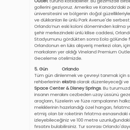
Outlet
turuna katılabilirler. Bu gezimizde birbi
gollerini geziyoruz. Amerika ve Kanada’daki zen
üniversitesini ve bölgenin doğal güzellikleriyl
ve dükkanları ile ünlü Park Avenue'de serbest
Orlando’nun eski koloni döneminden kalma y
şehir merkezindeki ünlü kilise caddesi, Orl
Stadyumunu gördükten sonra Eola gölünde fo
Orlandonun en lüks alışveriş merkezi olan, i
markaların yer aldığı Vineland Premium Outle
Geceleme otelimizde.
5. Gün Orlando
Tüm gün dinlenmek ve çevreyi tanımak için 
rehberlerinin
ekstra
olarak düzenleyeceği ve 
Space Center & Disney Springs
. Bu turumuzd
insanın merakını cezbeden uzay üssünü gezec
araçların, füzelerin ve füze rampalarının halka
mekiklerinin hazırlandığı özel hangarı, fırla
etmiş olan bir roketinin fırlatma esnasındak
izleyebileceğiniz ve 100 metre uzunluğundaki 
fırsatını bulabilirsiniz. Tur sonrası Orlando'