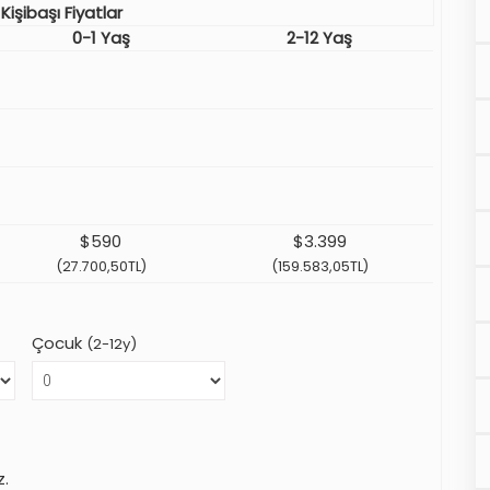
 Kişibaşı Fiyatlar
0-1 Yaş
2-12 Yaş
$590
$3.399
(27.700,50TL)
(159.583,05TL)
Çocuk
(2-12y)
z.