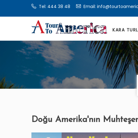
Tel:
444 38 48
Email: info@tourtoameri
KARA TUR
Doğu Amerika'nın Muhteşem