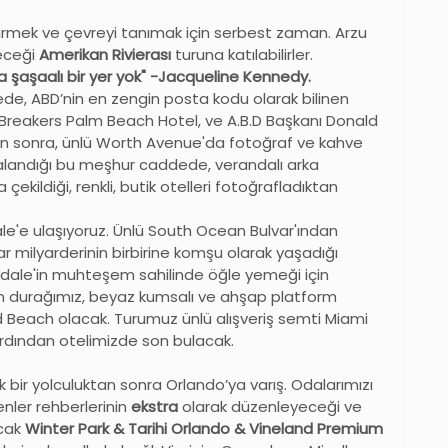
irmek ve çevreyi tanımak için serbest zaman. Arzu
eceği
Amerikan Rivierası
turuna katılabilirler.
şaşaalı bir yer yok" -Jacqueline Kennedy.
e, ABD’nin en zengin posta kodu olarak bilinen
Breakers Palm Beach Hotel, ve A.B.D Başkanı Donald
n sonra, ünlü Worth Avenue'da fotoğraf ve kahve
ıralandığı bu meşhur caddede, verandalı arka
ekildiği, renkli, butik otelleri fotoğrafladıktan
dale'e ulaşıyoruz. Ünlü South Ocean Bulvar'ından
ar milyarderinin birbirine komşu olarak yaşadığı
erdale'in muhteşem sahilinde öğle yemeği için
on durağımız, beyaz kumsalı ve ahşap platform
od Beach olacak. Turumuz ünlü alışveriş semti Miami
n ardından otelimizde son bulacak.
 bir yolculuktan sonra Orlando’ya varış. Odalarımızı
nler rehberlerinin
ekstra
olarak düzenleyeceği ve
acak
Winter Park & Tarihi Orlando & Vineland Premium