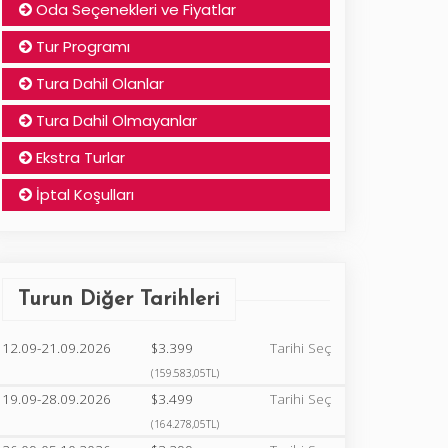
Oda Seçenekleri ve Fiyatlar
Tur Programı
Tura Dahil Olanlar
Tura Dahil Olmayanlar
Ekstra Turlar
İptal Koşulları
Turun Diğer Tarihleri
12.09-21.09.2026
$3.399
Tarihi Seç
(159.583,05TL)
19.09-28.09.2026
$3.499
Tarihi Seç
(164.278,05TL)