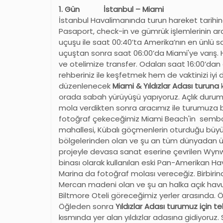
1. Gün İstanbul – Miami
İstanbul Havalimanında turun hareket tarihi
Pasaport, check-in ve gümrük işlemlerinin ard
uçuşu ile saat 00:40’ta Amerika
’
nın en ünlü sa
uçuştan sonra saat 06:00’da Miami'ye varış. 
ve otelimize transfer. Odaları saat 16:00’da
rehberiniz ile keşfetmek hem de vaktinizi iyi
düzenlenecek
Miami & Yıldızlar Adası turuna
orada sabah yürüyüşü yapıyoruz. Açlık durumu
mola verdikten sonra aracımız ile turumuza 
fotoğraf çekeceğimiz Miami Beach'in sembolle
mahallesi, Kübalı göçmenlerin oturduğu büyük
bölgelerinden olan ve şu an tüm dünyadan ü
projeyle devasa sanat eserine çevrilen Wy
binası olarak kullanılan eski Pan-Amerikan Ha
Marina da fotoğraf molası vereceğiz. Birbiri
Mercan madeni olan ve şu an halka açık hav
Biltmore Oteli göreceğimiz yerler arasında. 
Öğleden sonra
Yıldızlar Adası turumuz için t
kısmında yer alan yıldızlar adasına gidiyoruz