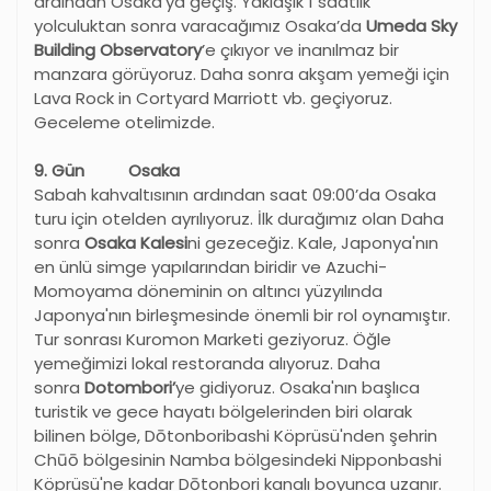
ardından Osaka’ya geçiş. Yaklaşık 1 saatlik
yolculuktan sonra varacağımız Osaka’da
Umeda Sky
Building Observatory
’e çıkıyor ve inanılmaz bir
manzara görüyoruz. Daha sonra akşam yemeği için
Lava Rock in Cortyard Marriott vb. geçiyoruz.
Geceleme otelimizde.
9. Gün Osaka
Sabah kahvaltısının ardından saat 09:00’da Osaka
turu için otelden ayrılıyoruz. İlk durağımız olan Daha
sonra
Osaka Kalesi
ni gezeceğiz. Kale, Japonya'nın
en ünlü simge yapılarından biridir ve Azuchi-
Momoyama döneminin on altıncı yüzyılında
Japonya'nın birleşmesinde önemli bir rol oynamıştır.
Tur sonrası Kuromon Marketi geziyoruz. Öğle
yemeğimizi lokal restoranda alıyoruz. Daha
sonra
Dotombori’
ye gidiyoruz. Osaka'nın başlıca
turistik ve gece hayatı bölgelerinden biri olarak
bilinen bölge, Dōtonboribashi Köprüsü'nden şehrin
Chūō bölgesinin Namba bölgesindeki Nipponbashi
Köprüsü'ne kadar Dōtonbori kanalı boyunca uzanır.