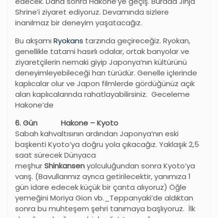
edecek. Daha sonra Hakone’ye geçiş. Burada Jinja
Shrine’i ziyaret ediyoruz. Devamında sizlere
inanılmaz bir deneyim yaşatacağız.
Bu akşamı
Ryokans
tarzında geçireceğiz. Ryokan,
genellikle tatami hasırlı odalar, ortak banyolar ve
ziyaretçilerin nemaki giyip Japonya’nın kültürünü
deneyimleyebileceği han türüdür. Genelle içlerinde
kaplıcalar olur ve Japon filmlerde gördüğünüz açık
alan kaplıcalarında rahatlayabilirsiniz. Geceleme
Hakone’de
6. Gün Hakone – Kyoto
Sabah kahvaltısının ardından Japonya’nın eski
başkenti Kyoto’ya doğru yola çıkacağız. Yaklaşık 2,5
saat sürecek Dünyaca
meşhur
Shinkansen
yolculuğundan sonra Kyoto’ya
varış. (Bavullarımız ayrıca getirilecektir, yanımıza 1
gün idare edecek küçük bir çanta alıyoruz) Öğle
yemeğini Moriya Gion vb._Teppanyaki’de aldıktan
sonra bu muhteşem şehri tanımaya başlıyoruz. İlk