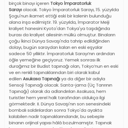
birçok binayı içeren
Tokyo İmparatorluk
Sarayı
olacak. Tokyo İmparatorluk Sarayı, 15. yüzyılda
Şogu'nun ikamet ettiği eski bir kalenin bulunduğu
alana inşa edilmiştir. 19. yüzyılda, İmparator Meiji
kraliyet hanesini Kyoto'dan Tokya'ya taşıdığında
burası da kraliyet ailesinin mülkü olmuştur. Binaların
çoğu İkinci Dünya Savaşı'nda tahrip edildiğinden
dolayı, bugün saraydan kalan en eski eşyalar
sadece 50 yıllıktır. İmparatorluk Sarayı’nın ardından
öğle yemeğine geçiyoruz. Yemek sonrası ilk
durağımız bir Budist tapınağı olan, Tokyo’nun en eski
ve en renkli tapınaklarından biri olarak kabul
edilen
Asukasa Tapınağı
ya da diğer bir adıyla
Sensoji Tapınağı olacak. Santa-jama (Üç Tanrının
Tapınağı) olarak da adlandırılan Asakusa, hem
turistler hem yerel halk tarafından oldukça ilgi
görmektedir. II. Dünya Savaşı'nın son senesindeki
bombalı saldırılardan sonra Tokyo'da ayakta
kalabilen nadir tapınaklarındandır, bu sebeple
binanın orijinal yapısı hâlâ bozulmamıştır. Tapınak