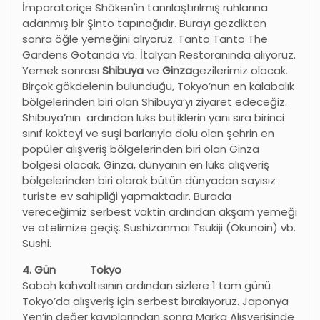
İmparatoriçe Shōken'in tanrılaştırılmış ruhlarına
adanmış bir Şinto tapınağıdır. Burayı gezdikten
sonra öğle yemeğini alıyoruz. Tanto Tanto The
Gardens Gotanda vb. İtalyan Restoranında alıyoruz.
Yemek sonrası
Shibuya
ve
Ginza
gezilerimiz olacak.
Birçok gökdelenin bulunduğu, Tokyo’nun en kalabalık
bölgelerinden biri olan Shibuya’yı ziyaret edeceğiz.
Shibuya’nın ardından lüks butiklerin yanı sıra birinci
sınıf kokteyl ve suşi barlarıyla dolu olan şehrin en
popüler alışveriş bölgelerinden biri olan Ginza
bölgesi olacak. Ginza, dünyanın en lüks alışveriş
bölgelerinden biri olarak bütün dünyadan sayısız
turiste ev sahipliği yapmaktadır. Burada
vereceğimiz serbest vaktin ardından akşam yemeği
ve otelimize geçiş. Sushizanmai Tsukiji (Okunoin) vb.
Sushi.
4. Gün Tokyo
Sabah kahvaltısının ardından sizlere 1 tam günü
Tokyo’da alışveriş için serbest bırakıyoruz. Japonya
Yen’in değer kayıplarından sonra Marka Alışverişinde