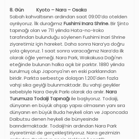
8. Gün Kyoto – Nara – Osaka
Sabah kahvaltısının ardından saat 09:00’da otelden
ayrılıyoruz. İlk durağımız
Fushimi Inara Shrine.
Bir Şinto
tapınağı olan ve 711 yılında Hata-no-Iroko
tarafından bulunduğu söylenen Fushimi Inari Shrine
ziyaretimiz için hareket. Daha sonra Nara’ya doğru
yola çıkıyoruz. 1 saat sonra varacağımız Nara’da ilk
olarak öğle yemeği. Nara Park, Wakakusa Dağı'nın
eteğinde bulunan halka açık bir parktır. 1880 yılında
kurulmuş olup Japonya'nın en eski parklarından
biridir. Parkta serbestçe dolaşan 1.200'den fazla
vahşi sika geyiği bulunmaktadır. Bu vahşi geyikler
sebebiyle Nara Geyik Parkı olarak da anılır.
Nara
Turumuza
Todaiji
Tapınağı
ile başlıyoruz. Todaiji,
dünyanın en büyük ahşap yapısı olmasının yanı sıra
dünyanın en büyük Buda heykeli olan ve Japoncada
Daibutsu denen heykeli de bünyesinde
barındırmaktadır. Todaiji’nin ardından Nara Park
ziyaretimizi de gerçekleştiriyoruz. Nara gezimizin