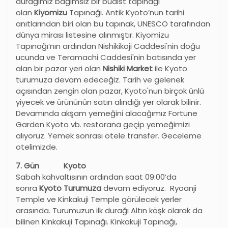
durağımız bağımsız bir budist tapınağı
olan
Kiyomizu
Tapınağı. Antik Kyoto’nun tarihi
anıtlarından biri olan bu tapınak, UNESCO tarafından
dünya mirası listesine alınmıştır. Kiyomizu
Tapınağı’nın ardından Nishikikoji Caddesi'nin doğu
ucunda ve Teramachi Caddesi'nin batısında yer
alan bir pazar yeri olan
Nishiki Market
ile Kyoto
turumuza devam edeceğiz. Tarih ve gelenek
açısından zengin olan pazar, Kyoto'nun birçok ünlü
yiyecek ve ürününün satın alındığı yer olarak bilinir.
Devamında akşam yemeğini alacağımız Fortune
Garden Kyoto vb. restorana geçip yemeğimizi
alıyoruz. Yemek sonrası otele transfer. Geceleme
otelimizde.
7. Gün Kyoto
Sabah kahvaltısının ardından saat 09:00’da
sonra
Kyoto Turumuza
devam ediyoruz. Ryoanji
Temple ve Kinkakuji Temple görülecek yerler
arasında. Turumuzun ilk durağı Altın köşk olarak da
bilinen Kinkakuji Tapınağı. Kinkakuji Tapınağı,