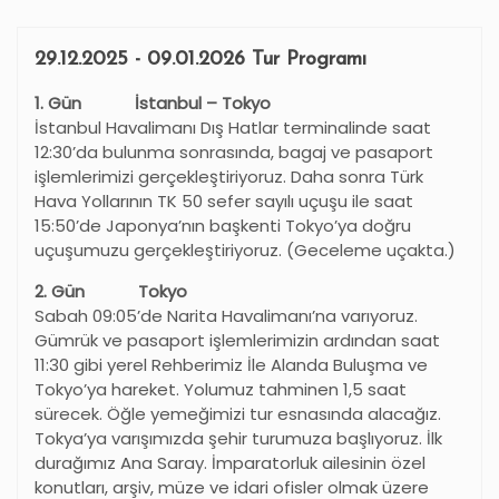
29.12.2025 - 09.01.2026 Tur Programı
1. Gün İstanbul – Tokyo
İstanbul Havalimanı
Dış Hatlar terminalinde saat
12:30’da bulunma sonrasında, bagaj ve pasaport
işlemlerimizi gerçekleştiriyoruz. Daha sonra Türk
Hava Yollarının TK 50 sefer sayılı uçuşu ile saat
15:50’de Japonya’nın başkenti Tokyo’ya doğru
uçuşumuzu gerçekleştiriyoruz. (Geceleme uçakta.)
2
. Gün Tokyo
Sabah 09:05’de Narita Havalimanı’na varıyoruz.
Gümrük ve pasaport işlemlerimizin ardından saat
11:30 gibi yerel Rehberimiz İle Alanda Buluşma ve
Tokyo’ya hareket. Yolumuz tahminen 1,5 saat
sürecek. Öğle yemeğimizi tur esnasında alacağız.
Tokya’ya varışımızda şehir turumuza başlıyoruz. İlk
durağımız Ana Saray. İmparatorluk ailesinin özel
konutları, arşiv, müze ve idari ofisler olmak üzere