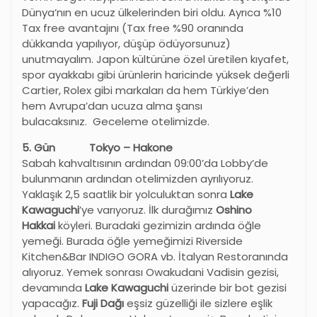
Dünya’nın en ucuz ülkelerinden biri oldu. Ayrıca %10
Tax free avantajını (Tax free %90 oranında
dükkanda yapılıyor, düşüp ödüyorsunuz)
unutmayalım. Japon kültürüne özel üretilen kıyafet,
spor ayakkabı gibi ürünlerin haricinde yüksek değerli
Cartier, Rolex gibi markaları da hem Türkiye’den
hem Avrupa’dan ucuza alma şansı
bulacaksınız. Geceleme otelimizde.
5. Gün Tokyo – Hakone
Sabah kahvaltısının ardından 09:00’da Lobby’de
bulunmanın ardından otelimizden ayrılıyoruz.
Yaklaşık 2,5 saatlik bir yolculuktan sonra
Lake
Kawaguchi
’ye varıyoruz. İlk durağımız
Oshino
Hakkai
köyleri. Buradaki gezimizin ardında öğle
yemeği. Burada öğle yemeğimizi Riverside
Kitchen&Bar INDIGO GORA vb. İtalyan Restoranında
alıyoruz. Yemek sonrası Owakudani Vadisin gezisi,
devamında
Lake Kawaguchi
üzerinde bir bot gezisi
yapacağız.
Fuji Dağı
eşsiz güzelliği ile sizlere eşlik