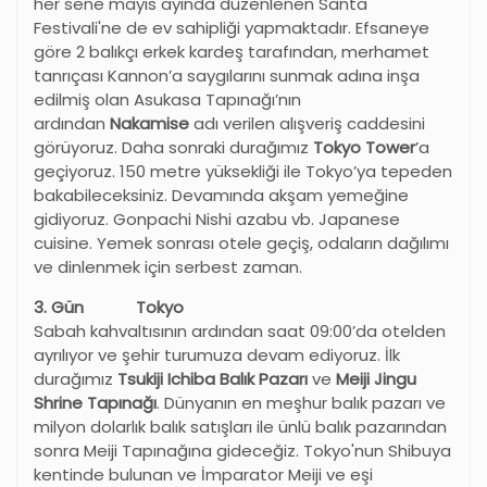
her sene mayıs ayında düzenlenen Santa
Festivali'ne de ev sahipliği yapmaktadır. Efsaneye
göre 2 balıkçı erkek kardeş tarafından, merhamet
tanrıçası Kannon’a saygılarını sunmak adına inşa
edilmiş olan Asukasa Tapınağı’nın
ardından
Nakamise
adı verilen alışveriş caddesini
görüyoruz. Daha sonraki durağımız
Tokyo Tower
’a
geçiyoruz. 150 metre yüksekliği ile Tokyo’ya tepeden
bakabileceksiniz. Devamında akşam yemeğine
gidiyoruz. Gonpachi Nishi azabu vb. Japanese
cuisine. Yemek sonrası otele geçiş, odaların dağılımı
ve dinlenmek için serbest zaman.
3. Gün Tokyo
Sabah kahvaltısının ardından saat 09:00’da otelden
ayrılıyor ve
şehir turumuza devam ediyoruz. İlk
durağımız
Tsukiji Ichiba Balık Pazarı
ve
Meiji Jingu
Shrine Tapınağı
. Dünyanın en meşhur balık pazarı ve
milyon dolarlık balık satışları ile ünlü balık pazarından
sonra Meiji Tapınağına gideceğiz. Tokyo'nun Shibuya
kentinde bulunan ve İmparator Meiji ve eşi