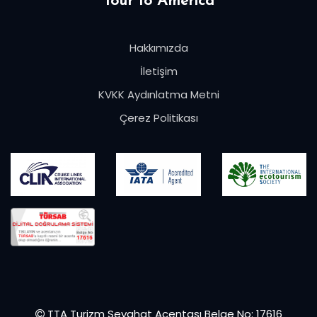
Tour to America
Hakkımızda
İletişim
KVKK Aydınlatma Metni
Çerez Politikası
Fiyatlar
Program
Dahiller
TTA Turizm Seyahat Acentası Belge No: 17616