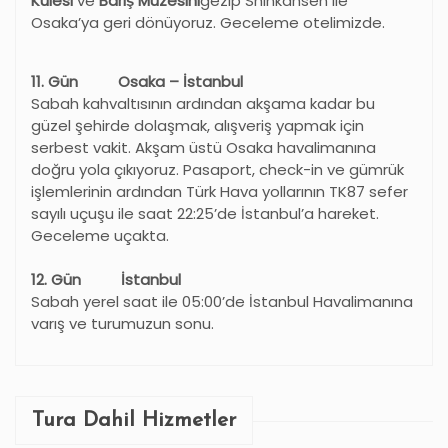
Kulesi
ve
Barış Müzesini
gezip Shinkansen ile
Osaka’ya geri dönüyoruz. Geceleme otelimizde.
11. Gün Osaka – İstanbul
Sabah kahvaltısının ardından akşama kadar bu
güzel şehirde dolaşmak, alışveriş yapmak için
serbest vakit. Akşam üstü Osaka havalimanına
doğru yola çıkıyoruz. Pasaport, check-in ve gümrük
işlemlerinin ardından Türk Hava yollarının TK87 sefer
sayılı uçuşu ile saat 22:25’de İstanbul’a hareket.
Geceleme uçakta.
12
. Gün İstanbul
Sabah yerel saat ile 05:00’de İstanbul Havalimanına
varış ve turumuzun sonu.
Tura Dahil Hizmetler