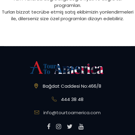
programları.
Turları bizzat tecrübe etmiş satış ekibimizin yonlendirmeleri
ile, dilerseniz size özel programları dizayn edebiliriz.
Bağdat Caddesi No:466/8
444 38 48
info@tourtoamerica.com