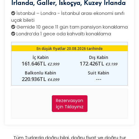
İrlanda, Galler, İskoçya, Kuzey İrlanda
İstanbul – Londra - İstanbul arası ekonomi sınıfı
uçak bileti
Gemide 10 gece 11 gün tam pansiyon konaklama
Londra’da 1 gece oda kahvaltı konaklama
En düşük fiyatlar 20.08.2026 tarihinde
İç Kabin
Dış Kabin
161.646TL
172.426TL
€2.999
€3.199
Balkonlu Kabin
Suit Kabin
220.936TL
---
€4.099
Rezervasyon
İçin Tıklayınız
Tüm Turlarda doğru bilgi, doğru fiyat ve doğru tur