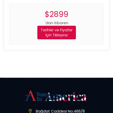
$2899
'dan itibaren
Tarihler ve Fiyatlar
İçin Tıklayınız
Bağdat Caddesi No:466/8