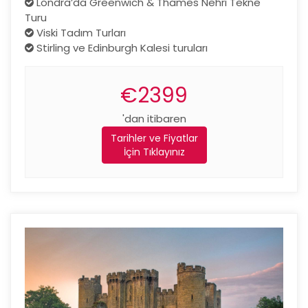
Londra’da Greenwich & Thames Nehri Tekne
Turu
Viski Tadım Turları
Stirling ve Edinburgh Kalesi turuları
€2399
'dan itibaren
Tarihler ve Fiyatlar
İçin Tıklayınız