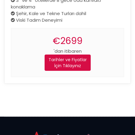
3* ve 4* otellerde 8 gece oda kahvaltı
konaklama
Şehir, Kale ve Tekne Turları dahil
Viski Tadım Deneyimi
€2699
'dan itibaren
Tarihler ve Fiyatlar
İçin Tıklayınız