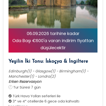
06.09.2026 tarihine kadar
Oda Başı €600'a varan indirim fiyattan
düşülecektir
Yeşilin İki Tonu: İskoçya & İngiltere
Edinburgh(1) - Glasgow(1) - Birmingham(1) -
Manchester(1) - Londra(2)
Erken Rezervasyon
Tur Süresi 7 gün
Türk Hava Yolları seferleri ile
3* ve 4* otellerde 6 gece oda kahvaltı