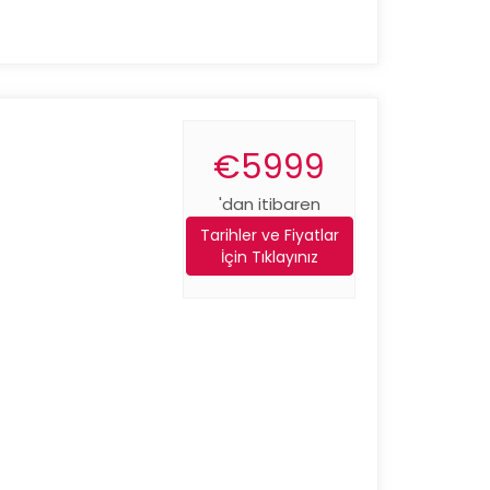
€5999
'dan itibaren
Tarihler ve Fiyatlar
İçin Tıklayınız