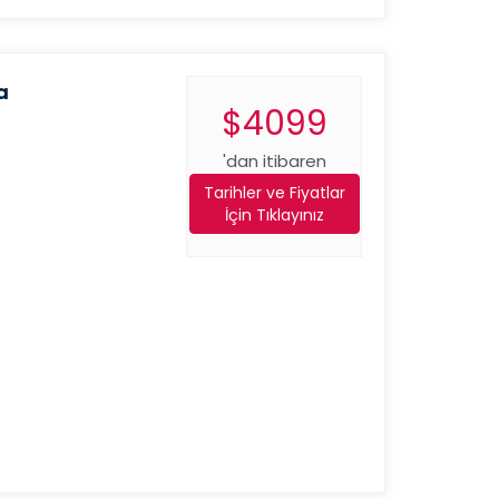
a
$4099
'dan itibaren
Tarihler ve Fiyatlar
İçin Tıklayınız