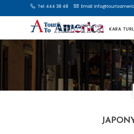
Tel:
444 38 48
Email: info@tourtoameri
KARA TUR
JAPONY