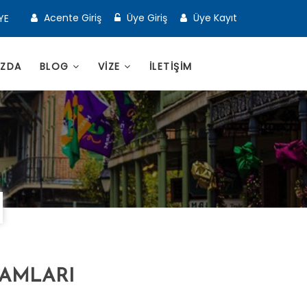
Acente Giriş
Üye Giriş
Üye Kayıt
YE
IZDA
BLOG
VİZE
İLETİŞİM
RAMLARI