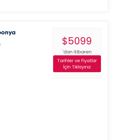
ponya
$5099
)
'dan itibaren
Tarihler ve Fiyatlar
İçin Tıklayınız