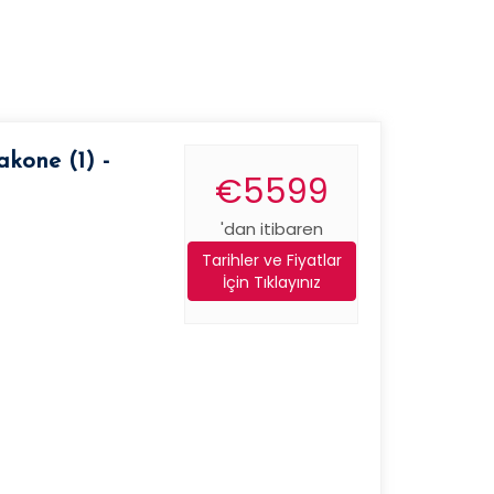
kone (1) -
€5599
'dan itibaren
Tarihler ve Fiyatlar
İçin Tıklayınız