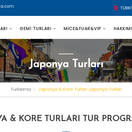
ca.com
TÜRKİ
LARI
GEMİ TURLARI
MICE&FUAR&VIP
HAKKIM
Japonya Turları
Turlarımız
Japonya & Kore Turları Japonya Turları
A & KORE TURLARI TUR PROG