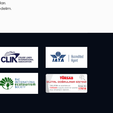
arı.
edelim.