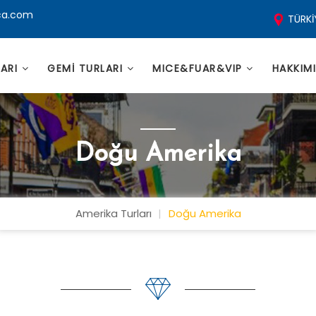
ca.com
TÜRKİ
LARI
GEMİ TURLARI
MICE&FUAR&VIP
HAKKIM
Doğu Amerika
Amerika Turları
Doğu Amerika