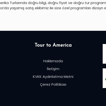
rika Turlarında doğru bilgi, doğru fiyat ve doğru tur programl
a’da yaşamış satış ekibimiz ile size özel programları dizayn 
Tour to America
Hakkımızda
İletişim
KVKK Aydınlatma Metni
Çerez Politikası