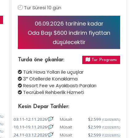
Tur Süresi 10 gün
06.09.2026 tarihine kadar
Oda Başı $600 indirim fiyattan
düşülecektir
Turda öne çıkanlar:
Tur Programı
Türk Hava Yolları ile uçuşlar
3* Otellerde Konaklama
Resort Fee ve Ayakbastı Paraları
Tecrübeli Rehberlik Hizmeti
Kesin Depar Tarihler:
TL)
03.11-12.11.2026
Müsait
$2.599
(122.023,05TL)
TL)
10.11-19.11.2026
Müsait
$2.599
(122.023,05TL)
TL)
24.11-03.12.2026
Müsait
$2.599
(122.023,05TL)