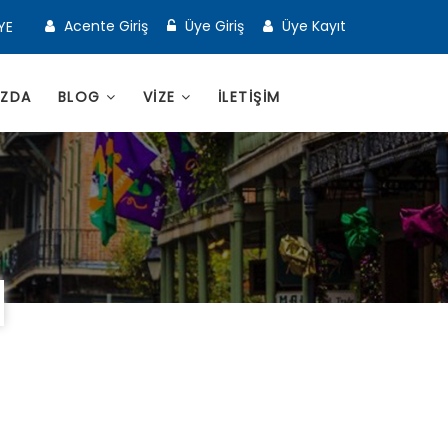
Acente Giriş
Üye Giriş
Üye Kayıt
YE
IZDA
BLOG
VİZE
İLETİŞİM