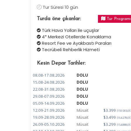
Tur Süresi 10 gün
Turda öne çıkanlar:
Tur Programı
Türk Hava Yolları ile uçuşlar
4* Merkezi Otellerde Konaklama
Resort Fee ve Ayakbastı Paraları
Tecrübeli Rehberlik Hizmeti
Kesin Depar Tarihler:
08.08-17.08.2026
DOLU
15.08-24.08.2026
DOLU
22.08-31.08.2026
DOLU
29.08-07.09.2026
DOLU
05.09-14.09.2026
DOLU
12.09-21.09.2026
Müsait
$3.399
(159.583,05
19.09-28.09.2026
Müsait
$3.499
(164.278,05
26.09-05.10.2026
Müsait
$3.299
(154.888,05